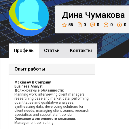
Дина
Чумакова
55
0
0
0
0
Профиль
Cтатьи
Контакты
Опыт работы
McKinsey & Company
Business Analyst
Должностные обязанности:
Planning work, interviewing client managers,
researching case and market data, performing
quantitative and qualitative analyses,
synthesizing data, developing solutions for
client needs, managing client teams, research
specialists and support staff, condu
Описание деятельности компании:
Management consulting