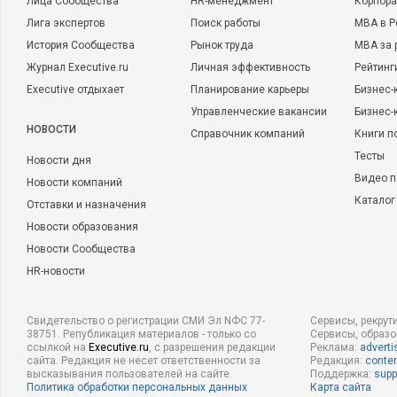
Лица Сообщества
HR-менеджмент
Корпора
Лига экспертов
Поиск работы
MBA в Р
История Сообщества
Рынок труда
MBA за 
Журнал Executive.ru
Личная эффективность
Рейтинг
Executive отдыхает
Планирование карьеры
Бизнес-
Управленческие вакансии
Бизнес-
НОВОСТИ
Справочник компаний
Книги п
Тесты
Новости дня
Видео п
Новости компаний
Каталог
Отставки и назначения
Новости образования
Новости Сообщества
HR-новости
Свидетельство о регистрации СМИ Эл NФС 77-
Сервисы, рекрут
38751. Републикация материалов - только со
Сервисы, образ
ссылкой на
Executive.ru
, с разрешения редакции
Реклама:
adverti
сайта. Редакция не несет ответственности за
Редакция:
conten
высказывания пользователей на сайте.
Поддержка:
supp
Политика обработки персональных данных
Карта сайта