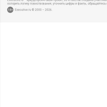
Executive.ru – краудсорсинговый проект, 80% текстов созданы участни
оспорить логику повествования, уточнить цифры и факты, обращайтесь 
18+
Executive.ru © 2000 – 2026.