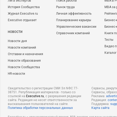
Лига экспертов
Поиск работы
MBA в Р
История Сообщества
Рынок труда
MBA за 
Журнал Executive.ru
Личная эффективность
Рейтинг
Executive отдыхает
Планирование карьеры
Бизнес-
Управленческие вакансии
Бизнес-
НОВОСТИ
Справочник компаний
Книги п
Тесты
Новости дня
Видео п
Новости компаний
Каталог
Отставки и назначения
Новости образования
Новости Сообщества
HR-новости
Свидетельство о регистрации СМИ Эл NФС 77-
Сервисы, рекрут
38751. Републикация материалов - только со
Сервисы, образ
ссылкой на
Executive.ru
, с разрешения редакции
Реклама:
adverti
сайта. Редакция не несет ответственности за
Редакция:
conten
высказывания пользователей на сайте.
Поддержка:
supp
Политика обработки персональных данных
Карта сайта