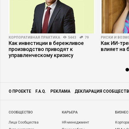
КОРПОРАТИВНАЯ ПРАКТИКА
5443
79
РИСКИ И ВОЗ
Как инвестиции в бережливое
Как ИИ-тр
производство приводят к
влияет на 
управленческому кризису
О ПРОЕКТЕ
F.A.Q.
РЕКЛАМА
ДЕКЛАРАЦИЯ СООБЩЕСТВ
CООБЩЕСТВО
КАРЬЕРА
БИЗНЕС
Лица Сообщества
HR-менеджмент
Корпора