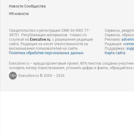
Новости Сообщества
HR-новости
Свидетельство о регистрации СМИ Эл NФС 77-
Сервисы, рекрут
38751. Републикация материалов - только со
Сервисы, образ
ссылкой на
Executive.ru
, с разрешения редакции
Реклама:
adverti
сайта. Редакция не несет ответственности за
Редакция:
conten
высказывания пользователей на сайте.
Поддержка:
supp
Политика обработки персональных данных
Карта сайта
Executive.ru – краудсорсинговый проект, 80% текстов созданы участни
оспорить логику повествования, уточнить цифры и факты, обращайтесь 
18+
Executive.ru © 2000 – 2026.