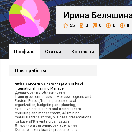
Ирина
Беляшин
55
0
0
0
0
Профиль
Cтатьи
Контакты
Опыт работы
Swiss concern Skin Concept AG subsidiary in Russia
International Training Manager
Должностные обязанности:
Training performances in Moscow, regions and
Eastern Europe,Training process total
organization, budgeting and planning,
exclusive consultants and trainers team
recruiting and management, All training
materials translations, business presentations
for buyersPR events organization
Описание деятельности компании:
Skincare Luxury brands production and