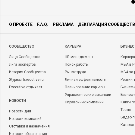
О ПРОЕКТЕ
F.A.Q.
РЕКЛАМА
ДЕКЛАРАЦИЯ СООБЩЕСТВ
CООБЩЕСТВО
КАРЬЕРА
БИЗНЕС
Лица Сообщества
HR-менеджмент
Корпора
Лига экспертов
Поиск работы
MBA в Р
История Сообщества
Рынок труда
MBA за 
Журнал Executive.ru
Личная эффективность
Рейтинг
Executive отдыхает
Планирование карьеры
Бизнес-
Управленческие вакансии
Бизнес-
НОВОСТИ
Справочник компаний
Книги п
Тесты
Новости дня
Видео п
Новости компаний
Каталог
Отставки и назначения
Новости образования