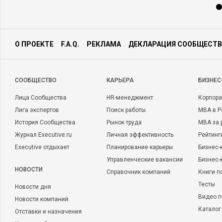
О ПРОЕКТЕ
F.A.Q.
РЕКЛАМА
ДЕКЛАРАЦИЯ СООБЩЕСТВ
CООБЩЕСТВО
КАРЬЕРА
БИЗНЕС
Лица Сообщества
HR-менеджмент
Корпора
Лига экспертов
Поиск работы
MBA в Р
История Сообщества
Рынок труда
MBA за 
Журнал Executive.ru
Личная эффективность
Рейтинг
Executive отдыхает
Планирование карьеры
Бизнес-
Управленческие вакансии
Бизнес-
НОВОСТИ
Справочник компаний
Книги п
Тесты
Новости дня
Видео п
Новости компаний
Каталог
Отставки и назначения