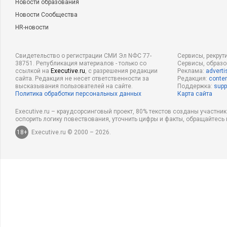
Новости образования
Новости Сообщества
HR-новости
Свидетельство о регистрации СМИ Эл NФС 77-
Сервисы, рекрут
38751. Републикация материалов - только со
Сервисы, образ
ссылкой на
Executive.ru
, с разрешения редакции
Реклама:
adverti
сайта. Редакция не несет ответственности за
Редакция:
conten
высказывания пользователей на сайте.
Поддержка:
supp
Политика обработки персональных данных
Карта сайта
Executive.ru – краудсорсинговый проект, 80% текстов созданы участни
оспорить логику повествования, уточнить цифры и факты, обращайтесь 
18+
Executive.ru © 2000 – 2026.