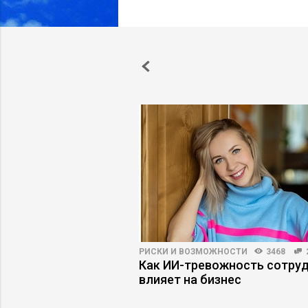
ВНОСТЬ
5761
33
РИСКИ И ВОЗМОЖНОСТИ
3468
ление: что делать,
Как ИИ-тревожность сотру
тянут вниз
влияет на бизнес