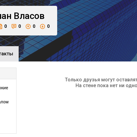
лан
Власов
0
0
0
0
такты
Только друзья могут оставля
На стене пока нет ни одн
окие
алом