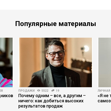
Популярные материалы
28
ПРОДАЖИ
5522
19
ЛИЧНАЯ
дников
Почему одним – все, а другим –
«Я не 
ничего: как добиться высоких
самоз
результатов продаж