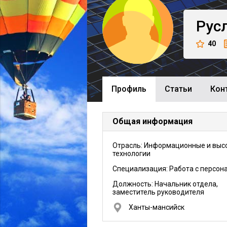
Рус
40
Профиль
Cтатьи
Кон
Общая информация
Отрасль: Информационные и выс
технологии
Специализация: Работа с персон
Должность:
Начальник отдела,
заместитель руководителя
Ханты-мансийск