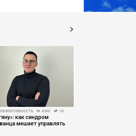
 ЭФФЕКТИВНОСТЬ
4360
18
HR-МЕНЕДЖМЕНТ
4910
тяну»: как синдром
Теория деятельности
ванца мешает управлять
управлять людьми 