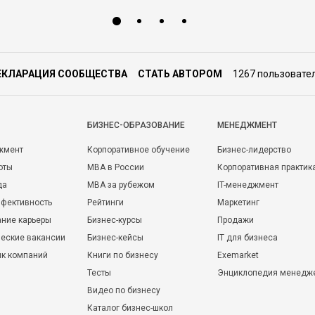
ЕКЛАРАЦИЯ СООБЩЕСТВА
СТАТЬ АВТОРОМ
1267 пользовате
БИЗНЕС-ОБРАЗОВАНИЕ
МЕНЕДЖМЕНТ
жмент
Корпоративное обучение
Бизнес-лидерство
оты
MBA в России
Корпоративная практик
да
MBA за рубежом
IT-менеджмент
фективность
Рейтинги
Маркетинг
ние карьеры
Бизнес-курсы
Продажи
еские вакансии
Бизнес-кейсы
IT для бизнеса
ик компаний
Книги по бизнесу
Exemarket
Тесты
Энциклопедия менедж
Видео по бизнесу
Каталог бизнес-школ