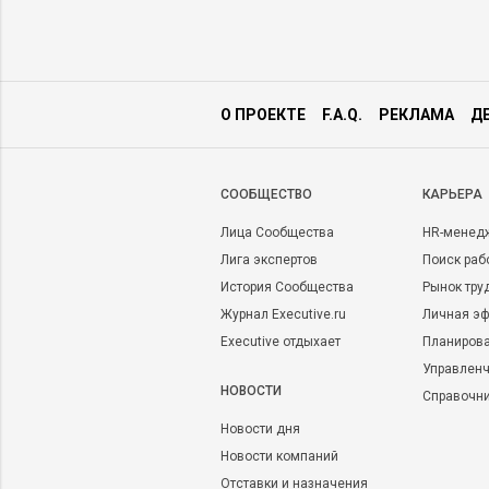
О ПРОЕКТЕ
F.A.Q.
РЕКЛАМА
Д
CООБЩЕСТВО
КАРЬЕРА
Лица Сообщества
HR-менед
Лига экспертов
Поиск раб
История Сообщества
Рынок тру
Журнал Executive.ru
Личная эф
Executive отдыхает
Планирова
Управленч
НОВОСТИ
Справочн
Новости дня
Новости компаний
Отставки и назначения