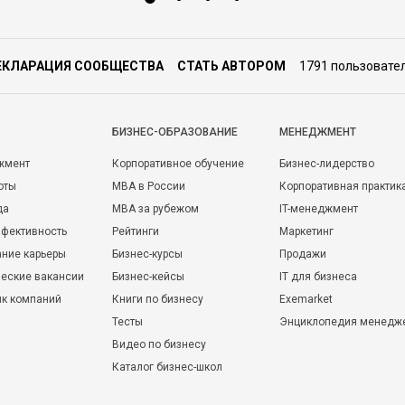
ЕКЛАРАЦИЯ СООБЩЕСТВА
СТАТЬ АВТОРОМ
1791 пользовате
БИЗНЕС-ОБРАЗОВАНИЕ
МЕНЕДЖМЕНТ
жмент
Корпоративное обучение
Бизнес-лидерство
оты
MBA в России
Корпоративная практик
да
MBA за рубежом
IT-менеджмент
фективность
Рейтинги
Маркетинг
ние карьеры
Бизнес-курсы
Продажи
еские вакансии
Бизнес-кейсы
IT для бизнеса
ик компаний
Книги по бизнесу
Exemarket
Тесты
Энциклопедия менедж
Видео по бизнесу
Каталог бизнес-школ