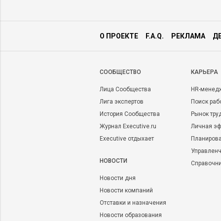
О ПРОЕКТЕ
F.A.Q.
РЕКЛАМА
Д
CООБЩЕСТВО
КАРЬЕРА
Лица Сообщества
HR-менед
Лига экспертов
Поиск раб
История Сообщества
Рынок тру
Журнал Executive.ru
Личная эф
Executive отдыхает
Планирова
Управленч
НОВОСТИ
Справочн
Новости дня
Новости компаний
Отставки и назначения
Новости образования