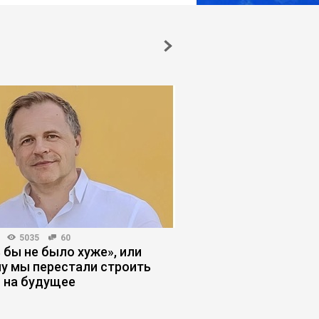
5035
60
МАРКЕТИНГ
4491
71
 бы не было хуже», или
Лид, который не куп
у мы перестали строить
отдел плохо отрабо
 на будущее
маркетинга или про