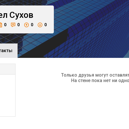
ел
Сухов
0
0
0
0
такты
Только друзья могут оставля
На стене пока нет ни одн