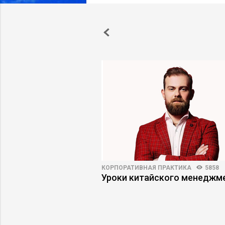
ПРАКТИКА
5868
33
КОРПОРАТИВНАЯ ПРАКТИКА
5858
енеджер будущего –
Уроки китайского менеджм
росетей или
 архитектор?