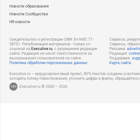
Новости образования
Новости Сообщества
HR-новости
Свидетельство о регистрации СМИ Эл NФС 77-
Сервисы, рекрут
38751. Републикация материалов - только со
Сервисы, образ
ссылкой на
Executive.ru
, с разрешения редакции
Реклама:
adverti
сайта. Редакция не несет ответственности за
Редакция:
conten
высказывания пользователей на сайте.
Поддержка:
supp
Политика обработки персональных данных
Карта сайта
Executive.ru – краудсорсинговый проект, 80% текстов созданы участни
оспорить логику повествования, уточнить цифры и факты, обращайтесь 
18+
Executive.ru © 2000 – 2026.