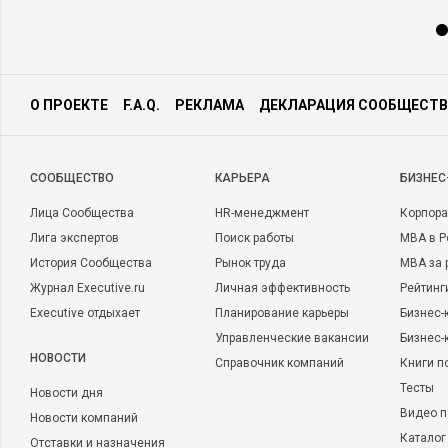
О ПРОЕКТЕ
F.A.Q.
РЕКЛАМА
ДЕКЛАРАЦИЯ СООБЩЕСТВ
CООБЩЕСТВО
КАРЬЕРА
БИЗНЕС
Лица Сообщества
HR-менеджмент
Корпора
Лига экспертов
Поиск работы
MBA в Р
История Сообщества
Рынок труда
MBA за 
Журнал Executive.ru
Личная эффективность
Рейтинг
Executive отдыхает
Планирование карьеры
Бизнес-
Управленческие вакансии
Бизнес-
НОВОСТИ
Справочник компаний
Книги п
Тесты
Новости дня
Видео п
Новости компаний
Каталог
Отставки и назначения