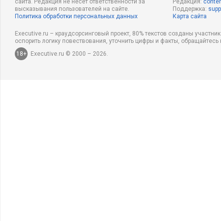
сайта. Редакция не несет ответственности за
Редакция:
conten
высказывания пользователей на сайте.
Поддержка:
supp
Политика обработки персональных данных
Карта сайта
Executive.ru – краудсорсинговый проект, 80% текстов созданы участни
оспорить логику повествования, уточнить цифры и факты, обращайтесь 
18+
Executive.ru © 2000 – 2026.