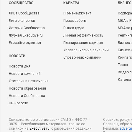
CООБЩЕСТВО
КАРЬЕРА
БИЗНЕС
Лица Сообщества
HR-менеджмент
Корпора
Лига экспертов
Поиск работы
MBA в Р
История Сообщества
Рынок труда
MBA за 
Журнал Executive.ru
Личная эффективность
Рейтинг
Executive отдыхает
Планирование карьеры
Бизнес-
Управленческие вакансии
Бизнес-
НОВОСТИ
Справочник компаний
Книги п
Тесты
Новости дня
Видео п
Новости компаний
Каталог
Отставки и назначения
Новости образования
Новости Сообщества
HR-новости
Свидетельство о регистрации СМИ Эл NФС 77-
Сервисы, рекрут
38751. Републикация материалов - только со
Сервисы, образ
ссылкой на
Executive.ru
, с разрешения редакции
Реклама:
adverti