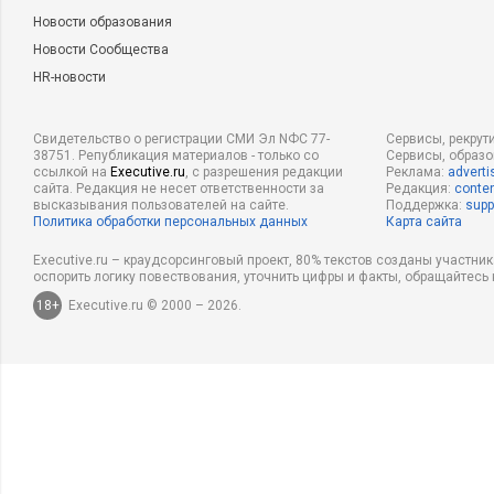
Новости образования
Новости Сообщества
HR-новости
Свидетельство о регистрации СМИ Эл NФС 77-
Сервисы, рекрут
38751. Републикация материалов - только со
Сервисы, образ
ссылкой на
Executive.ru
, с разрешения редакции
Реклама:
adverti
сайта. Редакция не несет ответственности за
Редакция:
conten
высказывания пользователей на сайте.
Поддержка:
supp
Политика обработки персональных данных
Карта сайта
Executive.ru – краудсорсинговый проект, 80% текстов созданы участни
оспорить логику повествования, уточнить цифры и факты, обращайтесь 
18+
Executive.ru © 2000 – 2026.