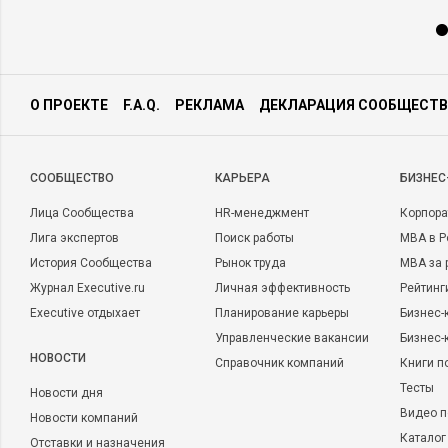
О ПРОЕКТЕ
F.A.Q.
РЕКЛАМА
ДЕКЛАРАЦИЯ СООБЩЕСТВ
CООБЩЕСТВО
КАРЬЕРА
БИЗНЕС
Лица Сообщества
HR-менеджмент
Корпора
Лига экспертов
Поиск работы
MBA в Р
История Сообщества
Рынок труда
MBA за 
Журнал Executive.ru
Личная эффективность
Рейтинг
Executive отдыхает
Планирование карьеры
Бизнес-
Управленческие вакансии
Бизнес-
НОВОСТИ
Справочник компаний
Книги п
Тесты
Новости дня
Видео п
Новости компаний
Каталог
Отставки и назначения