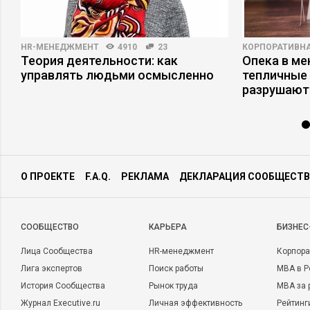
HR-МЕНЕДЖМЕНТ
4910
23
КОРПОРАТИВНА
я
Теория деятельности: как
Опека в ме
управлять людьми осмысленно
тепличные 
разрушают
О ПРОЕКТЕ
F.A.Q.
РЕКЛАМА
ДЕКЛАРАЦИЯ СООБЩЕСТВ
CООБЩЕСТВО
КАРЬЕРА
БИЗНЕС
Лица Сообщества
HR-менеджмент
Корпора
Лига экспертов
Поиск работы
MBA в Р
История Сообщества
Рынок труда
MBA за 
Журнал Executive.ru
Личная эффективность
Рейтинг