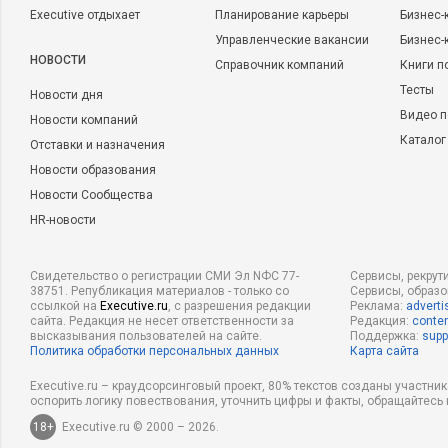
Executive отдыхает
Планирование карьеры
Бизнес-
Управленческие вакансии
Бизнес-
НОВОСТИ
Справочник компаний
Книги п
Тесты
Новости дня
Видео п
Новости компаний
Каталог
Отставки и назначения
Новости образования
Новости Сообщества
HR-новости
Свидетельство о регистрации СМИ Эл NФС 77-
Сервисы, рекрут
38751. Републикация материалов - только со
Сервисы, образ
ссылкой на
Executive.ru
, с разрешения редакции
Реклама:
adverti
сайта. Редакция не несет ответственности за
Редакция:
conten
высказывания пользователей на сайте.
Поддержка:
supp
Политика обработки персональных данных
Карта сайта
Executive.ru – краудсорсинговый проект, 80% текстов созданы участни
оспорить логику повествования, уточнить цифры и факты, обращайтесь 
18+
Executive.ru © 2000 – 2026.