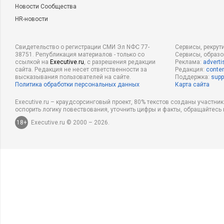
Новости Сообщества
HR-новости
Свидетельство о регистрации СМИ Эл NФС 77-
Сервисы, рекрут
38751. Републикация материалов - только со
Сервисы, образ
ссылкой на
Executive.ru
, с разрешения редакции
Реклама:
adverti
сайта. Редакция не несет ответственности за
Редакция:
conten
высказывания пользователей на сайте.
Поддержка:
supp
Политика обработки персональных данных
Карта сайта
Executive.ru – краудсорсинговый проект, 80% текстов созданы участни
оспорить логику повествования, уточнить цифры и факты, обращайтесь 
18+
Executive.ru © 2000 – 2026.