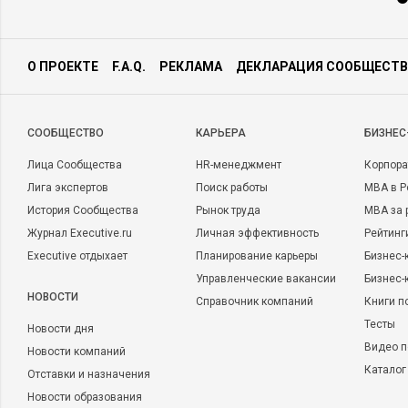
О ПРОЕКТЕ
F.A.Q.
РЕКЛАМА
ДЕКЛАРАЦИЯ СООБЩЕСТВ
CООБЩЕСТВО
КАРЬЕРА
БИЗНЕС
Лица Сообщества
HR-менеджмент
Корпора
Лига экспертов
Поиск работы
MBA в Р
История Сообщества
Рынок труда
MBA за 
Журнал Executive.ru
Личная эффективность
Рейтинг
Executive отдыхает
Планирование карьеры
Бизнес-
Управленческие вакансии
Бизнес-
НОВОСТИ
Справочник компаний
Книги п
Тесты
Новости дня
Видео п
Новости компаний
Каталог
Отставки и назначения
Новости образования