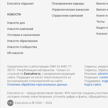
Executive отдыхает
Планирование карьеры
Бизнес-
Управленческие вакансии
Бизнес-
НОВОСТИ
Справочник компаний
Книги п
Тесты
Новости дня
Видео п
Новости компаний
Каталог
Отставки и назначения
Новости образования
Новости Сообщества
HR-новости
Свидетельство о регистрации СМИ Эл NФС 77-
Сервисы, рекрут
38751. Републикация материалов - только со
Сервисы, образ
ссылкой на
Executive.ru
, с разрешения редакции
Реклама:
adverti
сайта. Редакция не несет ответственности за
Редакция:
conten
высказывания пользователей на сайте.
Поддержка:
supp
Политика обработки персональных данных
Карта сайта
Executive.ru – краудсорсинговый проект, 80% текстов созданы участни
оспорить логику повествования, уточнить цифры и факты, обращайтесь 
18+
Executive.ru © 2000 – 2026.