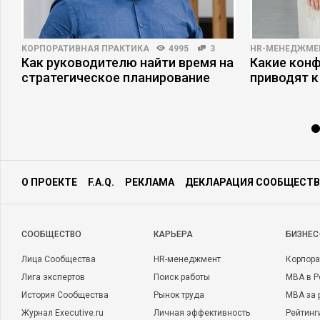
КОРПОРАТИВНАЯ ПРАКТИКА
4995
3
HR-МЕНЕДЖМЕ
Как руководителю найти время на
Какие кон
стратегическое планирование
приводят к
О ПРОЕКТЕ
F.A.Q.
РЕКЛАМА
ДЕКЛАРАЦИЯ СООБЩЕСТВ
CООБЩЕСТВО
КАРЬЕРА
БИЗНЕС
Лица Сообщества
HR-менеджмент
Корпора
Лига экспертов
Поиск работы
MBA в Р
История Сообщества
Рынок труда
MBA за 
Журнал Executive.ru
Личная эффективность
Рейтинг