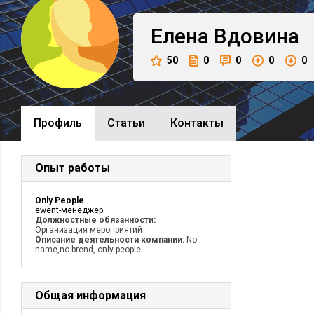
Елена
Вдовина
50
0
0
0
0
Профиль
Cтатьи
Контакты
Опыт работы
Only People
ewent-менеджер
Должностные обязанности:
Организация мероприятий
Описание деятельности компании:
No
name,no brend, only people
Общая информация