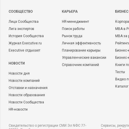
CООБЩЕСТВО
КАРЬЕРА
БИЗНЕС
Лица Сообщества
HR-менеджмент
Корпора
Лига экспертов
Поиск работы
MBA в Р
История Сообщества
Рынок труда
MBA за 
Журнал Executive.ru
Личная эффективность
Рейтинг
Executive отдыхает
Планирование карьеры
Бизнес-
Управленческие вакансии
Бизнес-
НОВОСТИ
Справочник компаний
Книги п
Тесты
Новости дня
Видео п
Новости компаний
Каталог
Отставки и назначения
Новости образования
Новости Сообщества
HR-новости
Свидетельство о регистрации СМИ Эл NФС 77-
Сервисы, рекрут