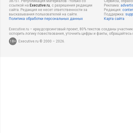
38751. Републикация материалов - только со
Сервисы, образ
ссылкой на
Executive.ru
, с разрешения редакции
Реклама:
adverti
сайта. Редакция не несет ответственности за
Редакция:
conten
высказывания пользователей на сайте.
Поддержка:
supp
Политика обработки персональных данных
Карта сайта
Executive.ru – краудсорсинговый проект, 80% текстов созданы участни
оспорить логику повествования, уточнить цифры и факты, обращайтесь 
18+
Executive.ru © 2000 – 2026.