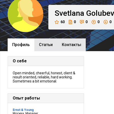
Svetlana
Golube
60
0
0
0
0
Профиль
Cтатьи
Контакты
О себе
Open minded, cheerful, honest, client &
result oriented, reliable, hard working.
Sometimes a bit emotional.
Опыт работы
Ernst & Young
Москва, Manager