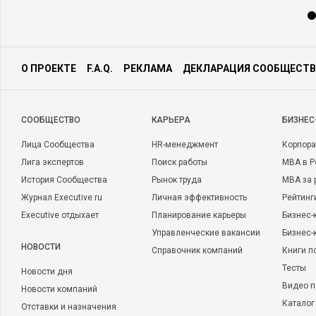
О ПРОЕКТЕ
F.A.Q.
РЕКЛАМА
ДЕКЛАРАЦИЯ СООБЩЕСТВ
CООБЩЕСТВО
КАРЬЕРА
БИЗНЕС
Лица Сообщества
HR-менеджмент
Корпора
Лига экспертов
Поиск работы
MBA в Р
История Сообщества
Рынок труда
MBA за 
Журнал Executive.ru
Личная эффективность
Рейтинг
Executive отдыхает
Планирование карьеры
Бизнес-
Управленческие вакансии
Бизнес-
НОВОСТИ
Справочник компаний
Книги п
Тесты
Новости дня
Видео п
Новости компаний
Каталог
Отставки и назначения