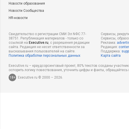
Новости образования
Новости Сообщества
HR-новости
Свидетельство о регистрации СМИ Эл NФС 77-
Сервисы, рекрут
38751. Републикация материалов - только со
Сервисы, образ
ссылкой на
Executive.ru
, с разрешения редакции
Реклама:
adverti
сайта. Редакция не несет ответственности за
Редакция:
conten
высказывания пользователей на сайте.
Поддержка:
supp
Политика обработки персональных данных
Карта сайта
Executive.ru – краудсорсинговый проект, 80% текстов созданы участни
оспорить логику повествования, уточнить цифры и факты, обращайтесь 
18+
Executive.ru © 2000 – 2026.