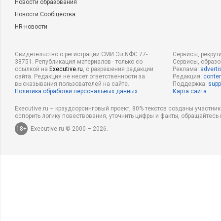
Новости образования
Новости Сообщества
HR-новости
Свидетельство о регистрации СМИ Эл NФС 77-
Сервисы, рекрут
38751. Републикация материалов - только со
Сервисы, образ
ссылкой на
Executive.ru
, с разрешения редакции
Реклама:
adverti
сайта. Редакция не несет ответственности за
Редакция:
conten
высказывания пользователей на сайте.
Поддержка:
supp
Политика обработки персональных данных
Карта сайта
Executive.ru – краудсорсинговый проект, 80% текстов созданы участни
оспорить логику повествования, уточнить цифры и факты, обращайтесь 
18+
Executive.ru © 2000 – 2026.