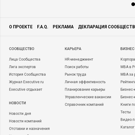
О ПРОЕКТЕ
F.A.Q.
РЕКЛАМА
ДЕКЛАРАЦИЯ СООБЩЕСТВ
CООБЩЕСТВО
КАРЬЕРА
БИЗНЕС
Лица Сообщества
HR-менеджмент
Корпора
Лига экспертов
Поиск работы
MBA в Р
История Сообщества
Рынок труда
MBA за 
Журнал Executive.ru
Личная эффективность
Рейтинг
Executive отдыхает
Планирование карьеры
Бизнес-
Управленческие вакансии
Бизнес-
НОВОСТИ
Справочник компаний
Книги п
Тесты
Новости дня
Видео п
Новости компаний
Каталог
Отставки и назначения