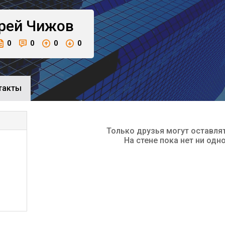
рей
Чижов
0
0
0
0
такты
Только друзья могут оставля
На стене пока нет ни одн