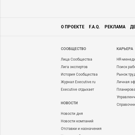
О ПРОЕКТЕ
F.A.Q.
РЕКЛАМА
Д
CООБЩЕСТВО
КАРЬЕРА
Лица Сообщества
HR-менед
Лига экспертов
Поиск раб
История Сообщества
Рынок тру
Журнал Executive.ru
Личная эф
Executive отдыхает
Планирова
Управленч
НОВОСТИ
Справочн
Новости дня
Новости компаний
Отставки и назначения