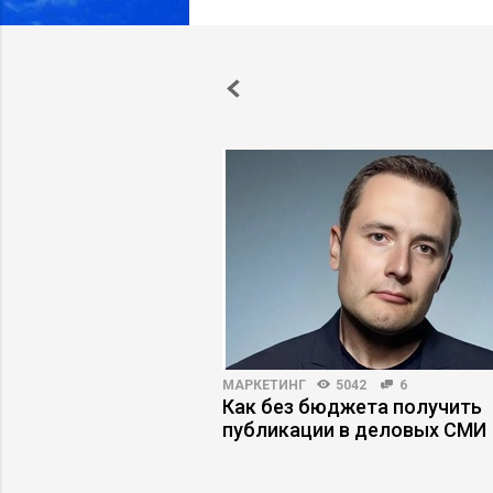
НОСТИ
3468
28
МАРКЕТИНГ
5042
6
ожность сотрудников
Как без бюджета получить
знес
публикации в деловых СМИ