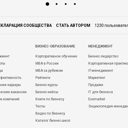
ЕКЛАРАЦИЯ СООБЩЕСТВА
СТАТЬ АВТОРОМ
1230 пользовате
БИЗНЕС-ОБРАЗОВАНИЕ
МЕНЕДЖМЕНТ
жмент
Корпоративное обучение
Бизнес-лидерство
оты
MBA в России
Корпоративная практик
да
MBA за рубежом
IT-менеджмент
фективность
Рейтинги
Маркетинг
ние карьеры
Бизнес-курсы
Продажи
еские вакансии
Бизнес-кейсы
IT для бизнеса
ик компаний
Книги по бизнесу
Exemarket
Тесты
Энциклопедия менедж
Видео по бизнесу
Каталог бизнес-школ