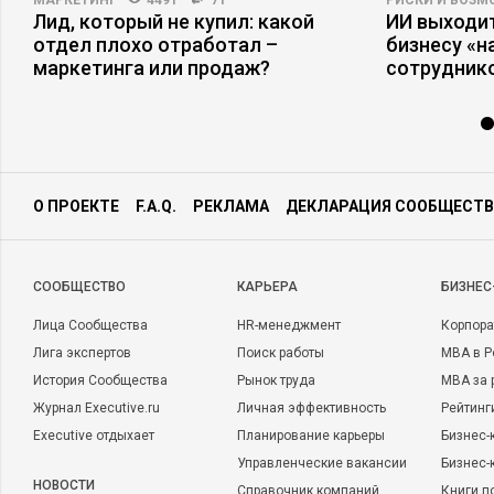
МАРКЕТИНГ
4491
71
РИСКИ И ВОЗ
Лид, который не купил: какой
ИИ выходит
отдел плохо отработал –
бизнесу «
маркетинга или продаж?
сотрудник
О ПРОЕКТЕ
F.A.Q.
РЕКЛАМА
ДЕКЛАРАЦИЯ СООБЩЕСТВ
CООБЩЕСТВО
КАРЬЕРА
БИЗНЕС
Лица Сообщества
HR-менеджмент
Корпора
Лига экспертов
Поиск работы
MBA в Р
История Сообщества
Рынок труда
MBA за 
Журнал Executive.ru
Личная эффективность
Рейтинг
Executive отдыхает
Планирование карьеры
Бизнес-
Управленческие вакансии
Бизнес-
НОВОСТИ
Справочник компаний
Книги п