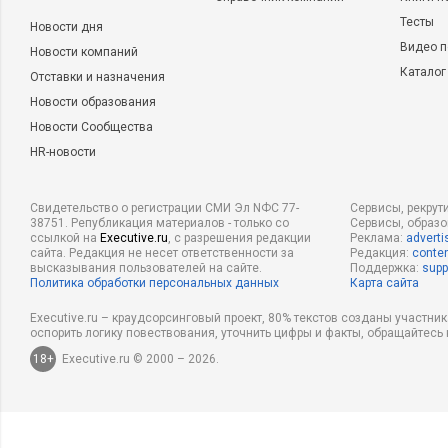
Тесты
Новости дня
Видео п
Новости компаний
Каталог
Отставки и назначения
Новости образования
Новости Сообщества
HR-новости
Свидетельство о регистрации СМИ Эл NФС 77-
Сервисы, рекрут
38751. Републикация материалов - только со
Сервисы, образ
ссылкой на
Executive.ru
, с разрешения редакции
Реклама:
adverti
сайта. Редакция не несет ответственности за
Редакция:
conten
высказывания пользователей на сайте.
Поддержка:
supp
Политика обработки персональных данных
Карта сайта
Executive.ru – краудсорсинговый проект, 80% текстов созданы участни
оспорить логику повествования, уточнить цифры и факты, обращайтесь 
18+
Executive.ru © 2000 – 2026.