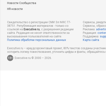
Новости Сообщества
HR-новости
Свидетельство о регистрации СМИ Эл NФС 77-
Сервисы, рекрут
38751. Републикация материалов - только со
Сервисы, образ
ссылкой на
Executive.ru
, с разрешения редакции
Реклама:
adverti
сайта. Редакция не несет ответственности за
Редакция:
conten
высказывания пользователей на сайте.
Поддержка:
supp
Политика обработки персональных данных
Карта сайта
Executive.ru – краудсорсинговый проект, 80% текстов созданы участни
оспорить логику повествования, уточнить цифры и факты, обращайтесь 
18+
Executive.ru © 2000 – 2026.