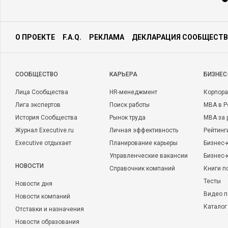
О ПРОЕКТЕ
F.A.Q.
РЕКЛАМА
ДЕКЛАРАЦИЯ СООБЩЕСТВ
CООБЩЕСТВО
КАРЬЕРА
БИЗНЕС
Лица Сообщества
HR-менеджмент
Корпора
Лига экспертов
Поиск работы
MBA в Р
История Сообщества
Рынок труда
MBA за 
Журнал Executive.ru
Личная эффективность
Рейтинг
Executive отдыхает
Планирование карьеры
Бизнес-
Управленческие вакансии
Бизнес-
НОВОСТИ
Справочник компаний
Книги п
Тесты
Новости дня
Видео п
Новости компаний
Каталог
Отставки и назначения
Новости образования