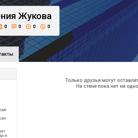
ения
Жукова
0
0
0
0
такты
Только друзья могут оставля
На стене пока нет ни одн
ежды
can-
ает
да и