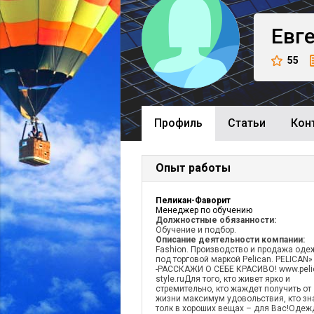
Евг
55
Профиль
Cтатьи
Кон
Опыт работы
Пеликан-Фаворит
Менеджер по обучению
Должностные обязанности:
Обучение и подбор.
Описание деятельности компании:
Fashion. Производство и продажа од
под торговой маркой Pelican. PELICAN»
-РАССКАЖИ О СЕБЕ КРАСИВО! www.peli
style.ruДля того, кто живет ярко и
стремительно, кто жаждет получить от
жизни максимум удовольствия, кто зн
толк в хороших вещах – для Вас!Одеж