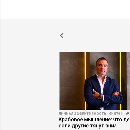
ПРАКТИКА
5326
71
ЛИЧНАЯ ЭФФЕКТИВНОСТЬ
5761
ение ИИ не
Крабовое мышление: что де
 ожиданий: пять
если другие тянут вниз