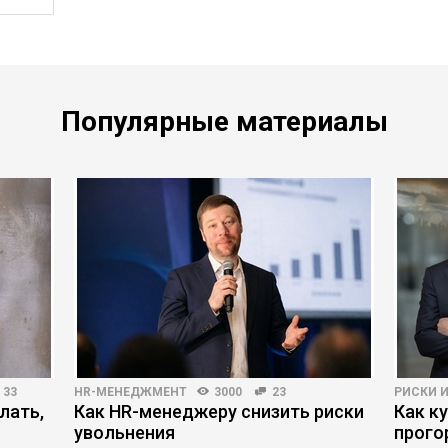
Популярные материалы
33
HR-МЕНЕДЖМЕНТ
3000
23
РИСКИ 
лать,
Как HR-менеджеру снизить риски
Как к
увольнения
прого