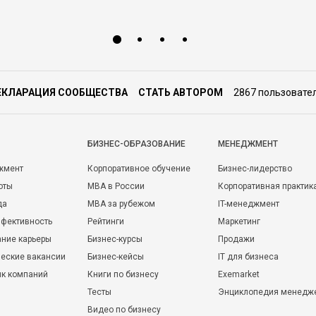
ЕКЛАРАЦИЯ СООБЩЕСТВА
СТАТЬ АВТОРОМ
2867 пользовате
БИЗНЕС-ОБРАЗОВАНИЕ
МЕНЕДЖМЕНТ
жмент
Корпоративное обучение
Бизнес-лидерство
оты
MBA в России
Корпоративная практик
да
MBA за рубежом
IT-менеджмент
фективность
Рейтинги
Маркетинг
ние карьеры
Бизнес-курсы
Продажи
еские вакансии
Бизнес-кейсы
IT для бизнеса
ик компаний
Книги по бизнесу
Exemarket
Тесты
Энциклопедия менедж
Видео по бизнесу