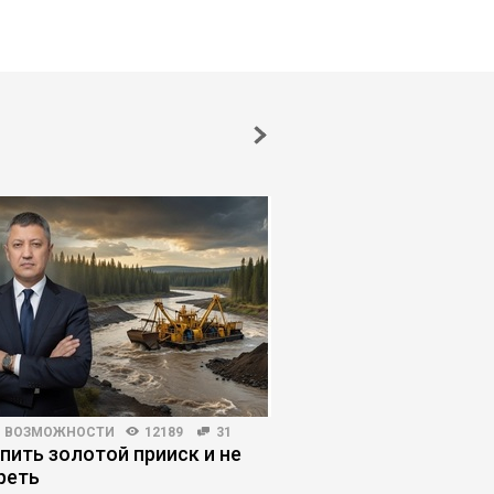
И ВОЗМОЖНОСТИ
12189
31
КОРПОРАТИВНОЕ ОБУЧЕНИЕ
упить золотой прииск и не
Обучение не оправд
реть
ожиданий: как испра