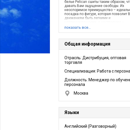
белье Pelican сшиты таким образом, ч
давать Вам ощущение свободы. Их
неоспоримое преимущество – идеаль
посадка по фигуре, которая позволит
движениям быть легкими и
непринужденными, а настроению –
неизменно радостным и солнечным!
показать все…
Изделия Pelican – это прекрасное
дополнение к Вашему характеру. Они
подчеркнут Ваши достоинства и просл
Вас как человека с нетривиальным
Общая информация
взглядом на мир, ведь каждая вещь о
Pelican – средоточие оригинальных
дизайнерских решений и настоящий в
Отрасль: Дистрибуция, оптовая
красок!
торговля
Специализация: Работа с персон
Должность:
Менеджер по обуче
персонала
Москва
Языки
Английский
(Разговорный)