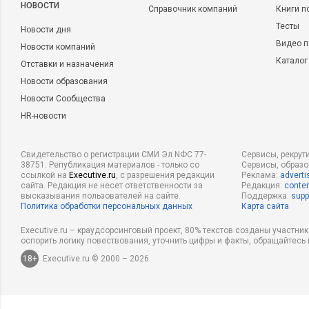
НОВОСТИ
Справочник компаний
Книги п
Тесты
Новости дня
Видео п
Новости компаний
Каталог
Отставки и назначения
Новости образования
Новости Сообщества
HR-новости
Свидетельство о регистрации СМИ Эл NФС 77-
Сервисы, рекрут
38751. Републикация материалов - только со
Сервисы, образ
ссылкой на
Executive.ru
, с разрешения редакции
Реклама:
adverti
сайта. Редакция не несет ответственности за
Редакция:
conten
высказывания пользователей на сайте.
Поддержка:
supp
Политика обработки персональных данных
Карта сайта
Executive.ru – краудсорсинговый проект, 80% текстов созданы участни
оспорить логику повествования, уточнить цифры и факты, обращайтесь 
18+
Executive.ru © 2000 – 2026.