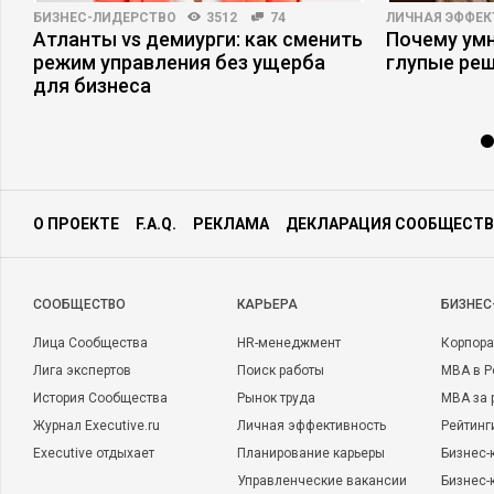
БИЗНЕС-ЛИДЕРСТВО
3512
74
ЛИЧНАЯ ЭФФЕ
Атланты vs демиурги: как сменить
Почему ум
а
режим управления без ущерба
глупые ре
для бизнеса
О ПРОЕКТЕ
F.A.Q.
РЕКЛАМА
ДЕКЛАРАЦИЯ СООБЩЕСТВ
CООБЩЕСТВО
КАРЬЕРА
БИЗНЕС
Лица Сообщества
HR-менеджмент
Корпора
Лига экспертов
Поиск работы
MBA в Р
История Сообщества
Рынок труда
MBA за 
Журнал Executive.ru
Личная эффективность
Рейтинг
Executive отдыхает
Планирование карьеры
Бизнес-
Управленческие вакансии
Бизнес-