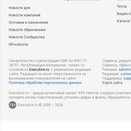
Тесты
Новости дня
Видео п
Новости компаний
Каталог
Отставки и назначения
Новости образования
Новости Сообщества
HR-новости
Свидетельство о регистрации СМИ Эл NФС 77-
Сервисы, рекрут
38751. Републикация материалов - только со
Сервисы, образ
ссылкой на
Executive.ru
, с разрешения редакции
Реклама:
adverti
сайта. Редакция не несет ответственности за
Редакция:
conten
высказывания пользователей на сайте.
Поддержка:
supp
Политика обработки персональных данных
Карта сайта
Executive.ru – краудсорсинговый проект, 80% текстов созданы участни
оспорить логику повествования, уточнить цифры и факты, обращайтесь 
18+
Executive.ru © 2000 – 2026.