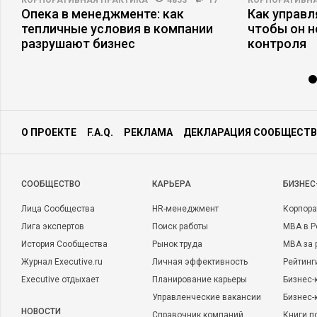
КОРПОРАТИВНАЯ ПРАКТИКА
4853
17
КОРПОРАТИВНА
Опека в менеджменте: как
Как управл
тепличные условия в компании
чтобы он н
разрушают бизнес
контроля
О ПРОЕКТЕ
F.A.Q.
РЕКЛАМА
ДЕКЛАРАЦИЯ СООБЩЕСТВ
CООБЩЕСТВО
КАРЬЕРА
БИЗНЕС
Лица Сообщества
HR-менеджмент
Корпора
Лига экспертов
Поиск работы
MBA в Р
История Сообщества
Рынок труда
MBA за 
Журнал Executive.ru
Личная эффективность
Рейтинг
Executive отдыхает
Планирование карьеры
Бизнес-
Управленческие вакансии
Бизнес-
НОВОСТИ
Справочник компаний
Книги п