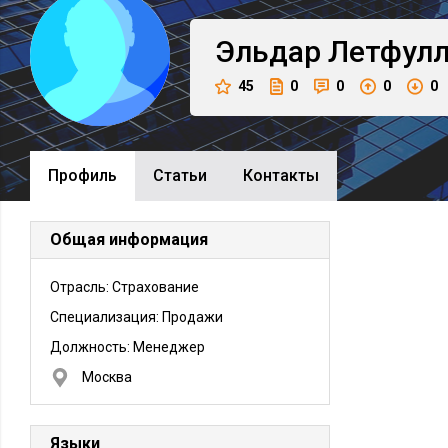
Эльдар
Летфул
45
0
0
0
0
Профиль
Cтатьи
Контакты
Общая информация
Отрасль: Страхование
Специализация: Продажи
Должность:
Менеджер
Москва
Языки