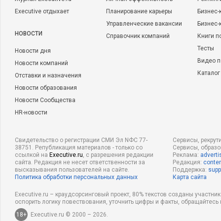
Executive отдыхает
Планирование карьеры
Бизнес-
Управленческие вакансии
Бизнес-
НОВОСТИ
Справочник компаний
Книги п
Тесты
Новости дня
Видео п
Новости компаний
Каталог
Отставки и назначения
Новости образования
Новости Сообщества
HR-новости
Свидетельство о регистрации СМИ Эл NФС 77-
Сервисы, рекрут
38751. Републикация материалов - только со
Сервисы, образ
ссылкой на
Executive.ru
, с разрешения редакции
Реклама:
adverti
сайта. Редакция не несет ответственности за
Редакция:
conten
высказывания пользователей на сайте.
Поддержка:
supp
Политика обработки персональных данных
Карта сайта
Executive.ru – краудсорсинговый проект, 80% текстов созданы участни
оспорить логику повествования, уточнить цифры и факты, обращайтесь 
18+
Executive.ru © 2000 – 2026.