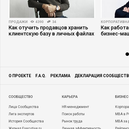
ПРОДАЖИ
4390
34
КОРПОРАТИВНА
Как отучить продавцов хранить
Как работа
ы
клиентскую базу в личных файлах
бизнес-ма
О ПРОЕКТЕ
F.A.Q.
РЕКЛАМА
ДЕКЛАРАЦИЯ СООБЩЕСТВ
CООБЩЕСТВО
КАРЬЕРА
БИЗНЕС
Лица Сообщества
HR-менеджмент
Корпора
Лига экспертов
Поиск работы
MBA в Р
История Сообщества
Рынок труда
MBA за 
Журнал Executive.ru
Личная эффективность
Рейтинг