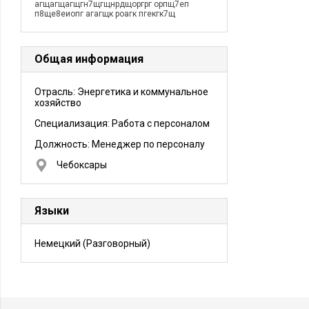
агщагщагщгн7щгщнрдщоргрг орпщ7еп
п8ще8еиопг агагщк роагк пгекгк7щ
Общая информация
Отрасль: Энергетика и коммунальное
хозяйство
Специализация: Работа с персоналом
Должность:
Менеджер по персоналу
Чебоксары
Языки
Немецкий
(Разговорный)