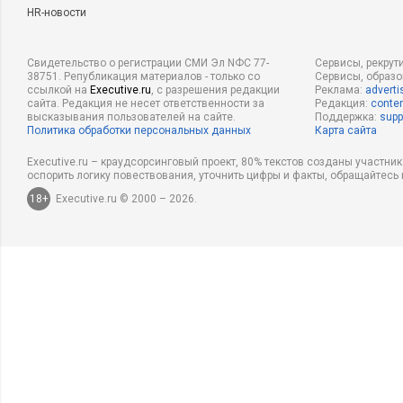
HR-новости
Свидетельство о регистрации СМИ Эл NФС 77-
Сервисы, рекрут
38751. Републикация материалов - только со
Сервисы, образ
ссылкой на
Executive.ru
, с разрешения редакции
Реклама:
adverti
сайта. Редакция не несет ответственности за
Редакция:
conten
высказывания пользователей на сайте.
Поддержка:
supp
Политика обработки персональных данных
Карта сайта
Executive.ru – краудсорсинговый проект, 80% текстов созданы участни
оспорить логику повествования, уточнить цифры и факты, обращайтесь 
18+
Executive.ru © 2000 – 2026.