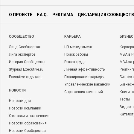
О ПРОЕКТЕ
F.A.Q.
РЕКЛАМА
ДЕКЛАРАЦИЯ СООБЩЕСТВ
CООБЩЕСТВО
КАРЬЕРА
БИЗНЕС
Лица Сообщества
HR-менеджмент
Корпора
Лига экспертов
Поиск работы
MBA в Р
История Сообщества
Рынок труда
MBA за 
Журнал Executive.ru
Личная эффективность
Рейтинг
Executive отдыхает
Планирование карьеры
Бизнес-
Управленческие вакансии
Бизнес-
НОВОСТИ
Справочник компаний
Книги п
Тесты
Новости дня
Видео п
Новости компаний
Каталог
Отставки и назначения
Новости образования
Новости Сообщества