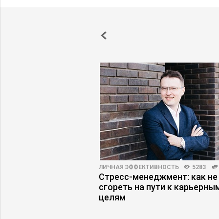
18398
37
ЛИЧНАЯ ЭФФЕКТИВНОСТЬ
5283
айм»: как
Стресс-менеджмент: как не
ься к новым
сгореть на пути к карьерны
иска работы
целям