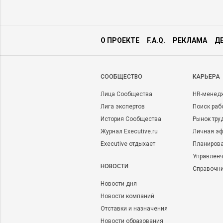
О ПРОЕКТЕ
F.A.Q.
РЕКЛАМА
Д
CООБЩЕСТВО
КАРЬЕРА
Лица Сообщества
HR-менед
Лига экспертов
Поиск раб
История Сообщества
Рынок тру
Журнал Executive.ru
Личная эф
Executive отдыхает
Планирова
Управленч
НОВОСТИ
Справочн
Новости дня
Новости компаний
Отставки и назначения
Новости образования