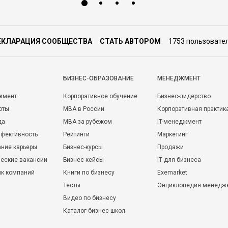
ЕКЛАРАЦИЯ СООБЩЕСТВА
СТАТЬ АВТОРОМ
1753 пользовате
БИЗНЕС-ОБРАЗОВАНИЕ
МЕНЕДЖМЕНТ
жмент
Корпоративное обучение
Бизнес-лидерство
оты
MBA в России
Корпоративная практик
да
MBA за рубежом
IT-менеджмент
фективность
Рейтинги
Маркетинг
ние карьеры
Бизнес-курсы
Продажи
еские вакансии
Бизнес-кейсы
IT для бизнеса
ик компаний
Книги по бизнесу
Exemarket
Тесты
Энциклопедия менедж
Видео по бизнесу
Каталог бизнес-школ