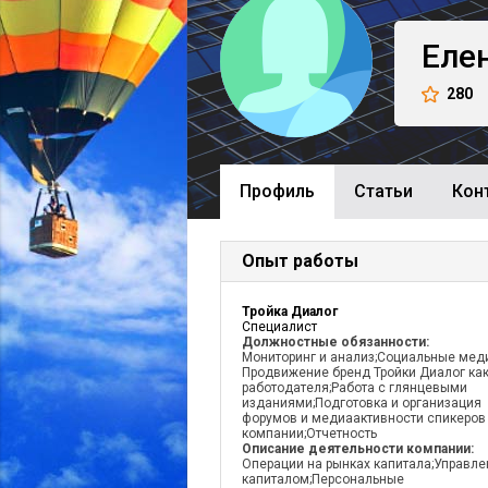
Еле
280
Профиль
Cтатьи
Кон
Опыт работы
Тройка Диалог
Специалист
Должностные обязанности:
Мониторинг и анализ;Социальные мед
Продвижение бренд Тройки Диалог ка
работодателя;Работа с глянцевыми
изданиями;Подготовка и организация
форумов и медиаактивности спикеров
компании;Отчетность
Описание деятельности компании:
Операции на рынках капитала;Управле
капиталом;Персональные