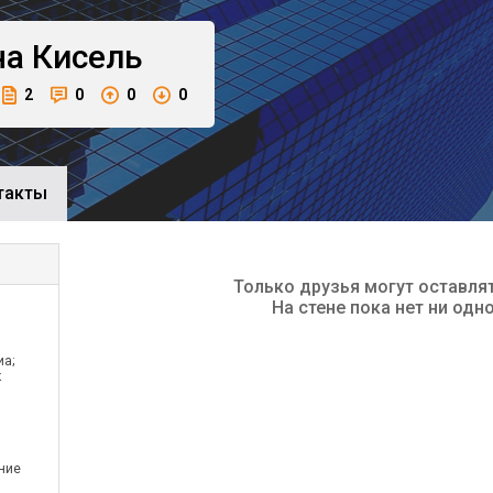
на
Кисель
2
0
0
0
такты
Только друзья могут оставля
На стене пока нет ни одн
иа;
к
ние