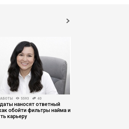
РАБОТЫ
5593
40
КОРПОРАТИВНАЯ ПРАКТИКА
даты наносят ответный
Как руководителю н
 как обойти фильтры найма и
стратегическое пла
ить карьеру