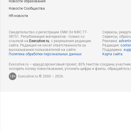
Новости образования
Новости Сообщества
HR-новости
Свидетельство о регистрации СМИ Эл NФС 77-
Сервисы, рекрут
38751. Републикация материалов - только со
Сервисы, образ
ссылкой на
Executive.ru
, с разрешения редакции
Реклама:
adverti
сайта. Редакция не несет ответственности за
Редакция:
conten
высказывания пользователей на сайте.
Поддержка:
supp
Политика обработки персональных данных
Карта сайта
Executive.ru – краудсорсинговый проект, 80% текстов созданы участни
оспорить логику повествования, уточнить цифры и факты, обращайтесь 
18+
Executive.ru © 2000 – 2026.