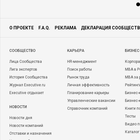
О ПРОЕКТЕ
F.A.Q.
РЕКЛАМА
ДЕКЛАРАЦИЯ СООБЩЕСТВ
CООБЩЕСТВО
КАРЬЕРА
БИЗНЕС
Лица Сообщества
HR-менеджмент
Корпора
Лига экспертов
Поиск работы
MBA в Р
История Сообщества
Рынок труда
MBA за 
Журнал Executive.ru
Личная эффективность
Рейтинг
Executive отдыхает
Планирование карьеры
Бизнес-
Управленческие вакансии
Бизнес-
НОВОСТИ
Справочник компаний
Книги п
Тесты
Новости дня
Видео п
Новости компаний
Каталог
Отставки и назначения