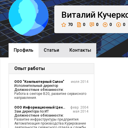
Виталий
Кучерк
70
0
0
0
0
Профиль
Cтатьи
Контакты
Опыт работы
ООО "Компьютерный Салон"
июля 2014
Исполнительный директор
Должностные обязанности:
Работа в секторе B2G, развитие сервисного
направления.
ООО Информационный Центр Консультант
февр. 2004
Зам.директора по ИТ
мая 2014
Должностные обязанности:
Развитие инфраструктуры предприятия.
Автоматизация производства.Курирование
деятельности сервисного отдела и службы