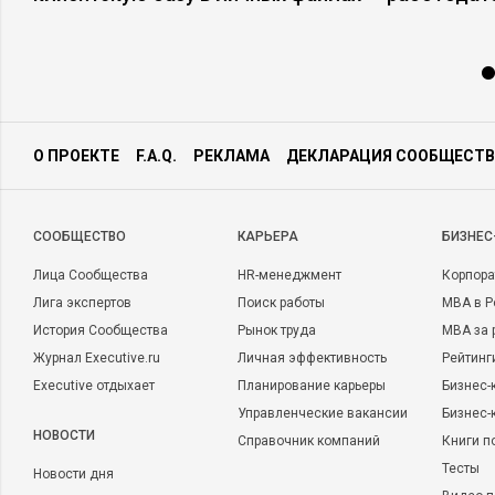
О ПРОЕКТЕ
F.A.Q.
РЕКЛАМА
ДЕКЛАРАЦИЯ СООБЩЕСТВ
CООБЩЕСТВО
КАРЬЕРА
БИЗНЕС
Лица Сообщества
HR-менеджмент
Корпора
Лига экспертов
Поиск работы
MBA в Р
История Сообщества
Рынок труда
MBA за 
Журнал Executive.ru
Личная эффективность
Рейтинг
Executive отдыхает
Планирование карьеры
Бизнес-
Управленческие вакансии
Бизнес-
НОВОСТИ
Справочник компаний
Книги п
Тесты
Новости дня