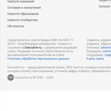
Видео п
Новости компаний
Каталог
Отставки и назначения
Новости образования
Новости Сообщества
HR-новости
Свидетельство о регистрации СМИ Эл NФС 77-
Сервисы, рекрут
38751. Републикация материалов - только со
Сервисы, образ
ссылкой на
Executive.ru
, с разрешения редакции
Реклама:
adverti
сайта. Редакция не несет ответственности за
Редакция:
conten
высказывания пользователей на сайте.
Поддержка:
supp
Политика обработки персональных данных
Карта сайта
Executive.ru – краудсорсинговый проект, 80% текстов созданы участни
оспорить логику повествования, уточнить цифры и факты, обращайтесь 
18+
Executive.ru © 2000 – 2026.