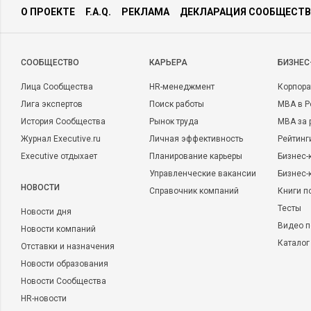
О ПРОЕКТЕ
F.A.Q.
РЕКЛАМА
ДЕКЛАРАЦИЯ СООБЩЕСТВ
CООБЩЕСТВО
КАРЬЕРА
БИЗНЕС
Лица Сообщества
HR-менеджмент
Корпора
Лига экспертов
Поиск работы
MBA в Р
История Сообщества
Рынок труда
MBA за 
Журнал Executive.ru
Личная эффективность
Рейтинг
Executive отдыхает
Планирование карьеры
Бизнес-
Управленческие вакансии
Бизнес-
НОВОСТИ
Справочник компаний
Книги п
Тесты
Новости дня
Видео п
Новости компаний
Каталог
Отставки и назначения
Новости образования
Новости Сообщества
HR-новости