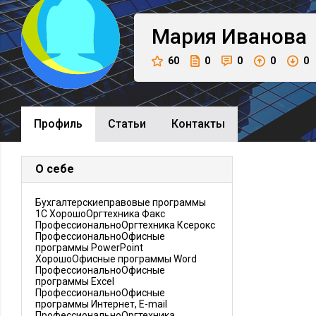
Мария
Иванова
60
0
0
0
0
Профиль
Cтатьи
Контакты
О себе
Бухгалтерскиеправовые программы
1С ХорошоОргтехника Факс
ПрофессиональноОргтехника Ксерокс
ПрофессиональноОфисные
программы PowerPoint
ХорошоОфисные программы Word
ПрофессиональноОфисные
программы Excel
ПрофессиональноОфисные
программы Интернет, E-mail
ПрофессиональноОргтехника