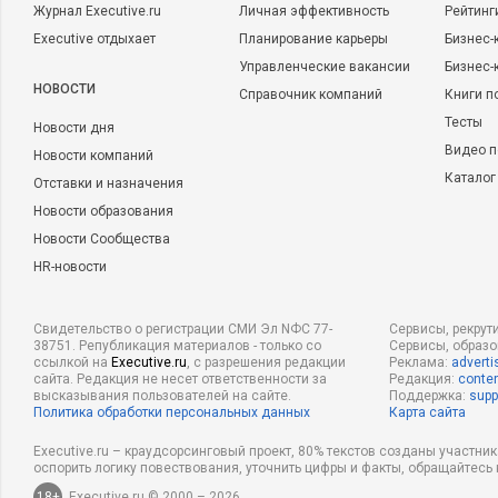
Журнал Executive.ru
Личная эффективность
Рейтинг
Executive отдыхает
Планирование карьеры
Бизнес-
Управленческие вакансии
Бизнес-
НОВОСТИ
Справочник компаний
Книги п
Тесты
Новости дня
Видео п
Новости компаний
Каталог
Отставки и назначения
Новости образования
Новости Сообщества
HR-новости
Свидетельство о регистрации СМИ Эл NФС 77-
Сервисы, рекрут
38751. Републикация материалов - только со
Сервисы, образ
ссылкой на
Executive.ru
, с разрешения редакции
Реклама:
adverti
сайта. Редакция не несет ответственности за
Редакция:
conten
высказывания пользователей на сайте.
Поддержка:
supp
Политика обработки персональных данных
Карта сайта
Executive.ru – краудсорсинговый проект, 80% текстов созданы участни
оспорить логику повествования, уточнить цифры и факты, обращайтесь 
18+
Executive.ru © 2000 – 2026.