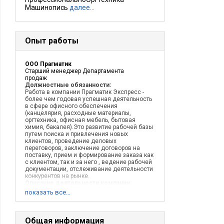
Машинопись
далее…
Опыт работы
ООО Прагматик
Старший менеджер Департамента
продаж
Должностные обязанности:
Работа в компании Прагматик Экспресс -
более чем годовая успешная деятельность
в сфере офисного обеспечения
(канцелярия, расходные материалы,
оргтехника, офисная мебель, бытовая
химия, бакалея).Это развитие рабочей базы
путем поиска и привлечения новых
клиентов, проведение деловых
переговоров, заключение договоров на
поставку, прием и формирование заказа как
с клиентом, так и за него , ведение рабочей
документации, отслеживание деятельности
конкурентов на рынке.
Описание деятельности компании:
Компания Прагматик на рынке лфисного
показать все…
обеспечение более 16 лет и каждым годом
все больше укрепляется на нем вытесняя
конкурентов, улучшая свою деятельность, с
каждым годом достигает более
Общая информация