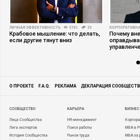
ЛИЧНАЯ ЭФФЕКТИВНОСТЬ
5761
33
КОРПОРАТИВНА
Крабовое мышление: что делать,
Почему вне
если другие тянут вниз
оправдыва
управленч
О ПРОЕКТЕ
F.A.Q.
РЕКЛАМА
ДЕКЛАРАЦИЯ СООБЩЕСТВ
CООБЩЕСТВО
КАРЬЕРА
БИЗНЕС
Лица Сообщества
HR-менеджмент
Корпора
Лига экспертов
Поиск работы
MBA в Р
История Сообщества
Рынок труда
MBA за 