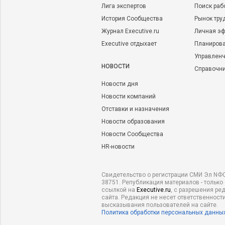
Лига экспертов
Поиск раб
История Сообщества
Рынок тру
Журнал Executive.ru
Личная эф
Executive отдыхает
Планирова
Управленч
НОВОСТИ
Справочн
Новости дня
Новости компаний
Отставки и назначения
Новости образования
Новости Сообщества
HR-новости
Свидетельство о регистрации СМИ Эл NФС
38751. Републикация материалов - только
ссылкой на
Executive.ru
, с разрешения ре
сайта. Редакция не несет ответственности
высказывания пользователей на сайте.
Политика обработки персональных данны