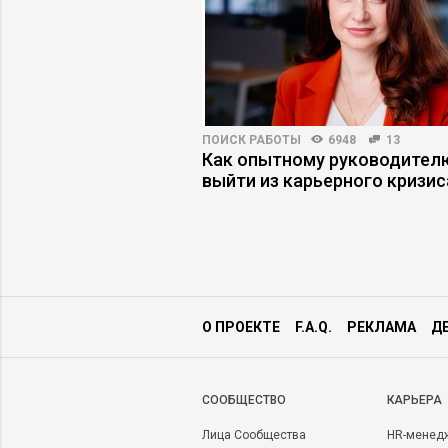
ПРАКТИКА
5868
33
ПОИСК РАБОТЫ
6948
13
енеджер будущего –
Как опытному руководител
росетей или
выйти из карьерного кризис
 архитектор?
О ПРОЕКТЕ
F.A.Q.
РЕКЛАМА
Д
CООБЩЕСТВО
КАРЬЕРА
Лица Сообщества
HR-менед