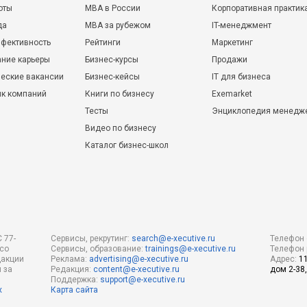
оты
MBA в России
Корпоративная практик
да
MBA за рубежом
IT-менеджмент
фективность
Рейтинги
Маркетинг
ние карьеры
Бизнес-курсы
Продажи
еские вакансии
Бизнес-кейсы
IT для бизнеса
ик компаний
Книги по бизнесу
Exemarket
Тесты
Энциклопедия менедж
Видео по бизнесу
Каталог бизнес-школ
 77-
Сервисы, рекрутинг:
search@e-xecutive.ru
Телефон 
 со
Сервисы, образование:
trainings@e-xecutive.ru
Телефон 
дакции
Реклама:
advertising@e-xecutive.ru
Адрес:
1
 за
Редакция:
content@e-xecutive.ru
дом 2-38,
Поддержка:
support@e-xecutive.ru
х
Карта сайта