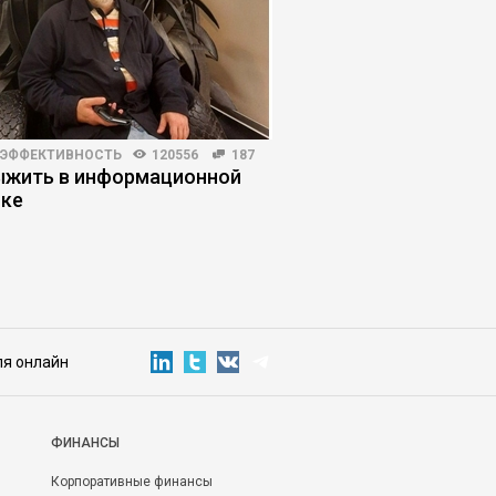
 ЭФФЕКТИВНОСТЬ
120556
187
ЖУРНАЛ
7419
273
ыжить в информационной
Почему студенты с
ке
помощь нейросетей
ля онлайн
ФИНАНСЫ
Корпоративные финансы