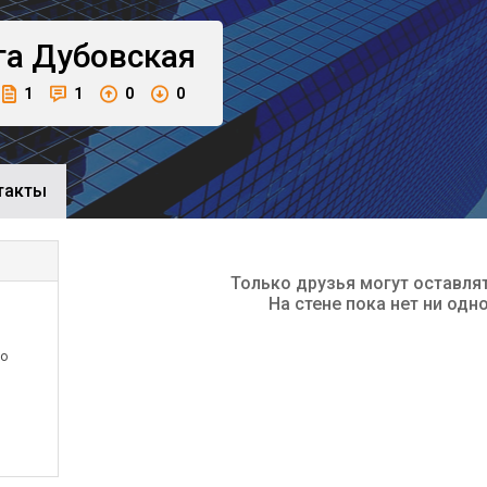
га
Дубовская
1
1
0
0
такты
Только друзья могут оставля
На стене пока нет ни одн
го