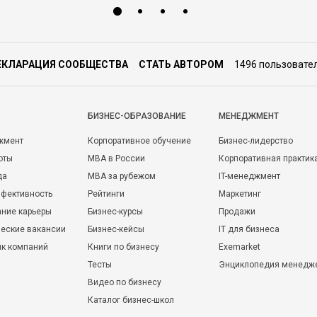
ЕКЛАРАЦИЯ СООБЩЕСТВА
СТАТЬ АВТОРОМ
1496 пользовате
БИЗНЕС-ОБРАЗОВАНИЕ
МЕНЕДЖМЕНТ
жмент
Корпоративное обучение
Бизнес-лидерство
оты
MBA в России
Корпоративная практик
да
MBA за рубежом
IT-менеджмент
фективность
Рейтинги
Маркетинг
ние карьеры
Бизнес-курсы
Продажи
еские вакансии
Бизнес-кейсы
IT для бизнеса
ик компаний
Книги по бизнесу
Exemarket
Тесты
Энциклопедия менедж
Видео по бизнесу
Каталог бизнес-школ