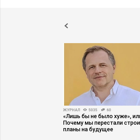
91
71
ЖУРНАЛ
5035
60
 не купил: какой
«Лишь бы не было хуже», ил
отработал –
Почему мы перестали стро
ли продаж?
планы на будущее