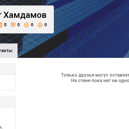
г
Хамдамов
0
0
0
0
такты
Только друзья могут оставля
На стене пока нет ни одн
е,