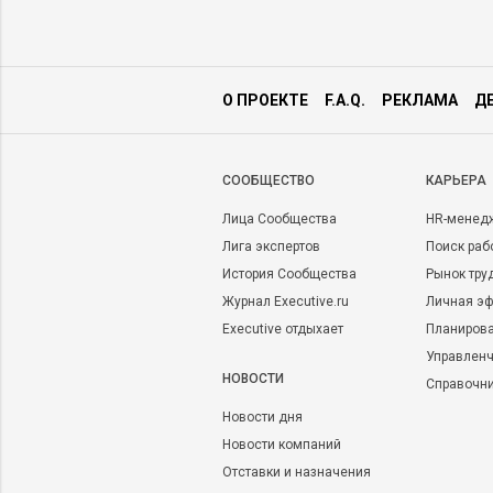
О ПРОЕКТЕ
F.A.Q.
РЕКЛАМА
Д
CООБЩЕСТВО
КАРЬЕРА
Лица Сообщества
HR-менед
Лига экспертов
Поиск раб
История Сообщества
Рынок тру
Журнал Executive.ru
Личная эф
Executive отдыхает
Планирова
Управленч
НОВОСТИ
Справочн
Новости дня
Новости компаний
Отставки и назначения