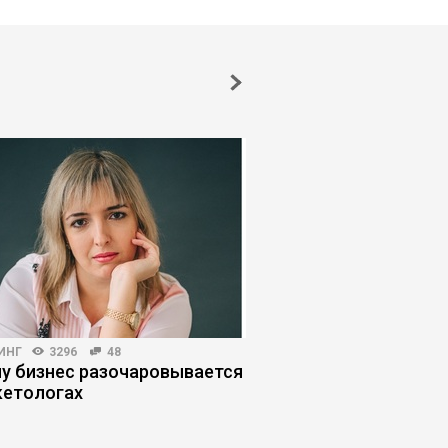
ИНГ
3296
48
ЛИЧНАЯ ЭФФЕКТИВНОСТЬ
у бизнес разочаровывается
Крабовое мышление:
кетологах
если другие тянут вн