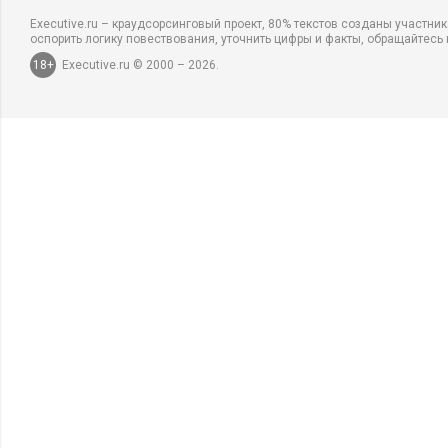
Executive.ru – краудсорсинговый проект, 80% текстов созданы участни
оспорить логику повествования, уточнить цифры и факты, обращайтесь 
18+
Executive.ru © 2000 – 2026.