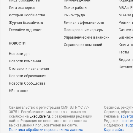
Лица Сообщества
HR-менеджмент
Корпора
Лига экспертов
Поиск работы
MBA в Р
История Сообщества
Рынок труда
MBA за 
Журнал Executive.ru
Личная эффективность
Рейтинг
Executive отдыхает
Планирование карьеры
Бизнес-
Управленческие вакансии
Бизнес-
НОВОСТИ
Справочник компаний
Книги п
Тесты
Новости дня
Видео п
Новости компаний
Каталог
Отставки и назначения
Новости образования
Новости Сообщества
HR-новости
Свидетельство о регистрации СМИ Эл NФС 77-
Сервисы, рекрут
38751. Републикация материалов - только со
Сервисы, образ
ссылкой на
Executive.ru
, с разрешения редакции
Реклама:
adverti
сайта. Редакция не несет ответственности за
Редакция:
conten
высказывания пользователей на сайте.
Поддержка:
supp
Политика обработки персональных данных
Карта сайта