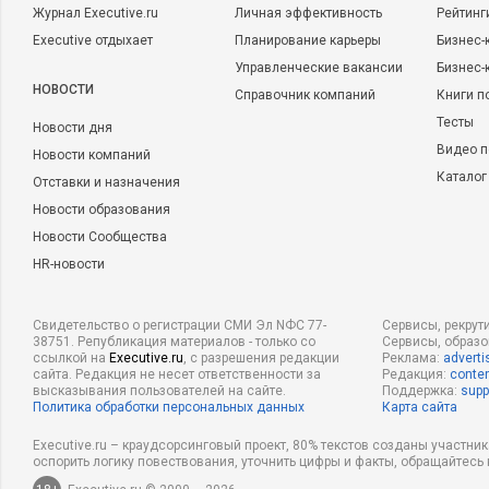
Журнал Executive.ru
Личная эффективность
Рейтинг
Executive отдыхает
Планирование карьеры
Бизнес-
Управленческие вакансии
Бизнес-
НОВОСТИ
Справочник компаний
Книги п
Тесты
Новости дня
Видео п
Новости компаний
Каталог
Отставки и назначения
Новости образования
Новости Сообщества
HR-новости
Свидетельство о регистрации СМИ Эл NФС 77-
Сервисы, рекрут
38751. Републикация материалов - только со
Сервисы, образ
ссылкой на
Executive.ru
, с разрешения редакции
Реклама:
adverti
сайта. Редакция не несет ответственности за
Редакция:
conten
высказывания пользователей на сайте.
Поддержка:
supp
Политика обработки персональных данных
Карта сайта
Executive.ru – краудсорсинговый проект, 80% текстов созданы участни
оспорить логику повествования, уточнить цифры и факты, обращайтесь 