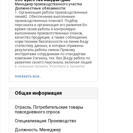
ООО Фрито Лей Мануфактуринг
Менеджер производственного участка
Должностные обязанности:
1. Организация работы производственных
линий2. Обеспечение выполнения
производственных планов3. Подбор
персонала и организация его развития.Во
время своей работы я контролирую
выполнение произвотственных планов,
качество продукции, а также соблюдение
норм техники безопасности на линии.Веду
статистику данных, в которых отражены
результаты работы смены.Провожу
инструктажи сотрудникам по стандартам
компании (гигиена, тех. без.)Веду работу по
развитию своего персонала, включая людей
в сменные проекты.Участвую в проектах
завода по повышению эффективности
работы линий (есть личные достижения).
показать все…
Описание деятельности компании:
Компания занимается производством
солёных закусок. Брэнды: Lays, Lays
Sensation, Lays Max, Cheetos, Хрустим,
Общая информация
Состоит в корпорации Pepsico - мирового
лидира в пищевой промышленности.
Отрасль: Потребительские товары
повседневного спроса
Специализация: Производство
Должность:
Менеджер