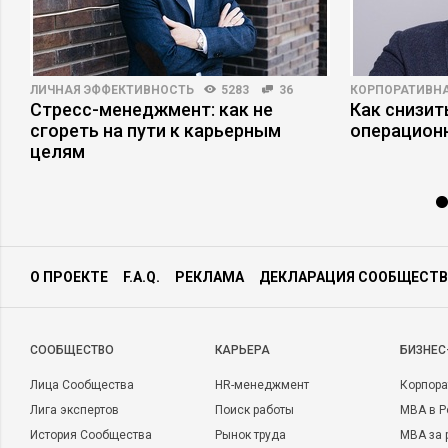
ЛИЧНАЯ ЭФФЕКТИВНОСТЬ
5283
36
КОРПОРАТИВНА
Стресс-менеджмент: как не
Как снизит
сгореть на пути к карьерным
операцион
целям
О ПРОЕКТЕ
F.A.Q.
РЕКЛАМА
ДЕКЛАРАЦИЯ СООБЩЕСТВ
CООБЩЕСТВО
КАРЬЕРА
БИЗНЕС
Лица Сообщества
HR-менеджмент
Корпора
Лига экспертов
Поиск работы
MBA в Р
История Сообщества
Рынок труда
MBA за 