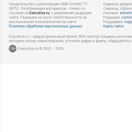
Свидетельство о регистрации СМИ Эл NФС 77-
Сервисы, рекрут
38751. Републикация материалов - только со
Сервисы, образ
ссылкой на
Executive.ru
, с разрешения редакции
Реклама:
adverti
сайта. Редакция не несет ответственности за
Редакция:
conten
высказывания пользователей на сайте.
Поддержка:
supp
Политика обработки персональных данных
Карта сайта
Executive.ru – краудсорсинговый проект, 80% текстов созданы участни
оспорить логику повествования, уточнить цифры и факты, обращайтесь 
18+
Executive.ru © 2000 – 2026.