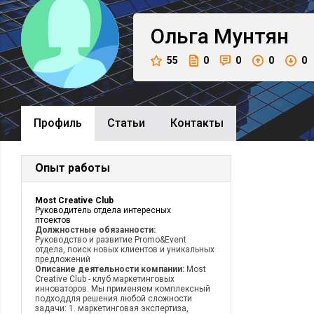
Ольга
Мунтян
55
0
0
0
0
Профиль
Cтатьи
Контакты
Опыт работы
Most Creative Club
Руководитель отдела интересных
птоектов
Должностные обязанности:
Руководство и развитие Promo&Event
отдела, поиск новых клиентов и уникальных
предложений
Описание деятельности компании:
Most
Creative Club - клуб маркетинговых
инноваторов. Мы применяем комплексный
подходдля решения любой сложности
задачи: 1. маркетинговая экспертиза,