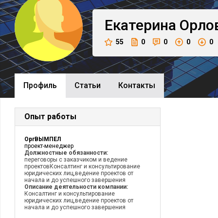
Екатерина
Орло
55
0
0
0
0
Профиль
Cтатьи
Контакты
Опыт работы
ОргВЫМПЕЛ
проект-менеджер
Должностные обязанности:
переговоры с заказчиком и ведение
проектовКонсалтинг и консультирование
юридических лиц,ведение проектов от
начала и до успешного завершения
Описание деятельности компании:
Консалтинг и консультирование
юридических лиц,ведение проектов от
начала и до успешного завершения