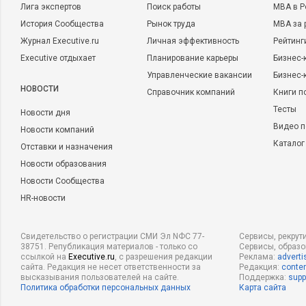
Лига экспертов
Поиск работы
MBA в Р
История Сообщества
Рынок труда
MBA за 
Журнал Executive.ru
Личная эффективность
Рейтинг
Executive отдыхает
Планирование карьеры
Бизнес-
Управленческие вакансии
Бизнес-
НОВОСТИ
Справочник компаний
Книги п
Тесты
Новости дня
Видео п
Новости компаний
Каталог
Отставки и назначения
Новости образования
Новости Сообщества
HR-новости
Свидетельство о регистрации СМИ Эл NФС 77-
Сервисы, рекрут
38751. Републикация материалов - только со
Сервисы, образ
ссылкой на
Executive.ru
, с разрешения редакции
Реклама:
adverti
сайта. Редакция не несет ответственности за
Редакция:
conten
высказывания пользователей на сайте.
Поддержка:
supp
Политика обработки персональных данных
Карта сайта