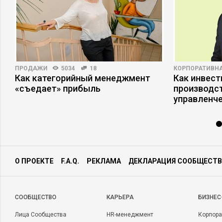
ПРОДАЖИ
5034
18
КОРПОРАТИВНА
в
Как категорийный менеджмент
Как инвест
«съедает» прибыль
производст
управленче
О ПРОЕКТЕ
F.A.Q.
РЕКЛАМА
ДЕКЛАРАЦИЯ СООБЩЕСТВ
CООБЩЕСТВО
КАРЬЕРА
БИЗНЕС
Лица Сообщества
HR-менеджмент
Корпора