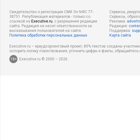
Свидетельство о регистрации СМИ Эл NФС 77-
Сервисы, рекрут
38751. Републикация материалов - только со
Сервисы, образ
ссылкой на
Executive.ru
, с разрешения редакции
Реклама:
adverti
сайта. Редакция не несет ответственности за
Редакция:
conten
высказывания пользователей на сайте.
Поддержка:
supp
Политика обработки персональных данных
Карта сайта
Executive.ru – краудсорсинговый проект, 80% текстов созданы участни
оспорить логику повествования, уточнить цифры и факты, обращайтесь 
18+
Executive.ru © 2000 – 2026.