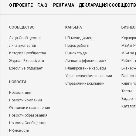
О ПРОЕКТЕ
F.A.Q.
РЕКЛАМА
ДЕКЛАРАЦИЯ СООБЩЕСТВ
CООБЩЕСТВО
КАРЬЕРА
БИЗНЕС
Лица Сообщества
HR-менеджмент
Корпора
Лига экспертов
Поиск работы
MBA в Р
История Сообщества
Рынок труда
MBA за 
Журнал Executive.ru
Личная эффективность
Рейтинг
Executive отдыхает
Планирование карьеры
Бизнес-
Управленческие вакансии
Бизнес-
НОВОСТИ
Справочник компаний
Книги п
Тесты
Новости дня
Видео п
Новости компаний
Каталог
Отставки и назначения
Новости образования
Новости Сообщества
HR-новости