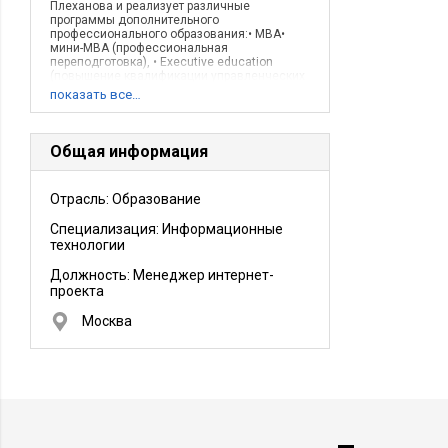
Плеханова и реализует различные
программы дополнительного
профессионального образования:• МВА•
мини-МВА (профессиональная
переподготовка), • Executive education
(повышение квалификации управленческих
кадров, преимущественно – высшего и
показать все…
среднего звена).
Общая информация
Отрасль: Образование
Специализация: Информационные
технологии
Должность:
Менеджер интернет-
проекта
Москва