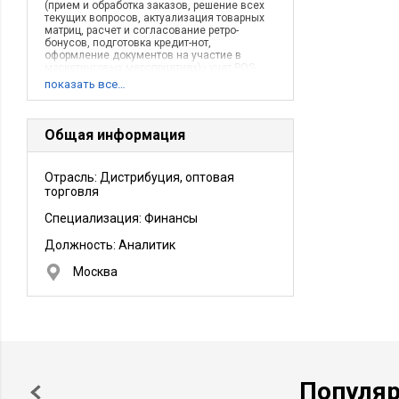
(прием и обработка заказов, решение всех
текущих вопросов, актуализация товарных
матриц, расчет и согласование ретро-
бонусов, подготовка кредит-нот,
оформление документов на участие в
маркетинговых мероприятиях);• учет POS-
материалов, подготовка документов по
показать все…
списанию рекламной продукции,
заполнение маркетинговых признаков
товара, оценка эффективности
маркетинговых мероприятий, разработка
Общая информация
сейлз-презентера;• ценообразование,
планирование продаж, составление
аналитических отчетов.
Отрасль: Дистрибуция, оптовая
Описание деятельности компании:
торговля
Оптовая торговля алкогольной продукцией
на рынке г. Красноярска и Красноярского
края.
Специализация: Финансы
Должность:
Аналитик
Москва
Популя