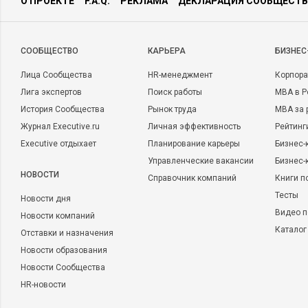
О ПРОЕКТЕ
F.A.Q.
РЕКЛАМА
ДЕКЛАРАЦИЯ СООБЩЕСТВ
CООБЩЕСТВО
КАРЬЕРА
БИЗНЕС
Лица Сообщества
HR-менеджмент
Корпора
Лига экспертов
Поиск работы
MBA в Р
История Сообщества
Рынок труда
MBA за 
Журнал Executive.ru
Личная эффективность
Рейтинг
Executive отдыхает
Планирование карьеры
Бизнес-
Управленческие вакансии
Бизнес-
НОВОСТИ
Справочник компаний
Книги п
Тесты
Новости дня
Видео п
Новости компаний
Каталог
Отставки и назначения
Новости образования
Новости Сообщества
HR-новости