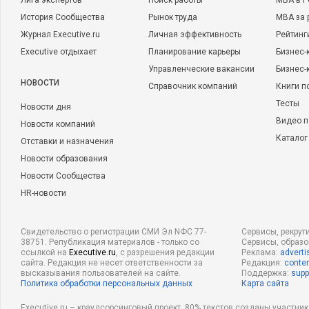
Лига экспертов
Поиск работы
MBA в Р
История Сообщества
Рынок труда
MBA за 
Журнал Executive.ru
Личная эффективность
Рейтинг
Executive отдыхает
Планирование карьеры
Бизнес-
Управленческие вакансии
Бизнес-
НОВОСТИ
Справочник компаний
Книги п
Тесты
Новости дня
Видео п
Новости компаний
Каталог
Отставки и назначения
Новости образования
Новости Сообщества
HR-новости
Свидетельство о регистрации СМИ Эл NФС 77-
Сервисы, рекрут
38751. Републикация материалов - только со
Сервисы, образ
ссылкой на
Executive.ru
, с разрешения редакции
Реклама:
adverti
сайта. Редакция не несет ответственности за
Редакция:
conten
высказывания пользователей на сайте.
Поддержка:
supp
Политика обработки персональных данных
Карта сайта
Executive.ru – краудсорсинговый проект, 80% текстов созданы участни