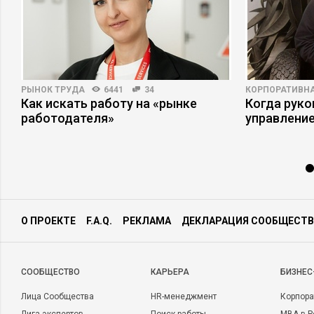
РЫНОК ТРУДА
6441
34
КОРПОРАТИВНА
Как искать работу на «рынке
Когда рук
работодателя»
управлени
О ПРОЕКТЕ
F.A.Q.
РЕКЛАМА
ДЕКЛАРАЦИЯ СООБЩЕСТВ
CООБЩЕСТВО
КАРЬЕРА
БИЗНЕС
Лица Сообщества
HR-менеджмент
Корпора