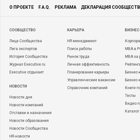
О ПРОЕКТЕ
F.A.Q.
РЕКЛАМА
ДЕКЛАРАЦИЯ СООБЩЕСТВ
CООБЩЕСТВО
КАРЬЕРА
БИЗНЕС
Лица Сообщества
HR-менеджмент
Корпора
Лига экспертов
Поиск работы
MBA в Р
История Сообщества
Рынок труда
MBA за 
Журнал Executive.ru
Личная эффективность
Рейтинг
Executive отдыхает
Планирование карьеры
Бизнес-
Управленческие вакансии
Бизнес-
НОВОСТИ
Справочник компаний
Книги п
Тесты
Новости дня
Видео п
Новости компаний
Каталог
Отставки и назначения
Новости образования
Новости Сообщества
HR-новости