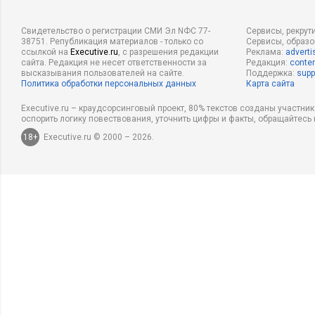
Свидетельство о регистрации СМИ Эл NФС 77-
Сервисы, рекрут
38751. Републикация материалов - только со
Сервисы, образ
ссылкой на
Executive.ru
, с разрешения редакции
Реклама:
adverti
сайта. Редакция не несет ответственности за
Редакция:
conten
высказывания пользователей на сайте.
Поддержка:
supp
Политика обработки персональных данных
Карта сайта
Executive.ru – краудсорсинговый проект, 80% текстов созданы участни
оспорить логику повествования, уточнить цифры и факты, обращайтесь 
18+
Executive.ru © 2000 – 2026.