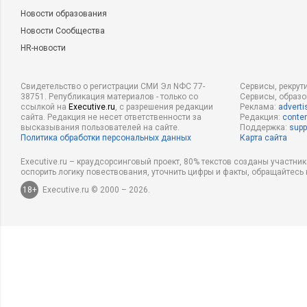
Новости образования
Новости Сообщества
HR-новости
Свидетельство о регистрации СМИ Эл NФС 77-
Сервисы, рекрут
38751. Републикация материалов - только со
Сервисы, образ
ссылкой на
Executive.ru
, с разрешения редакции
Реклама:
adverti
сайта. Редакция не несет ответственности за
Редакция:
conten
высказывания пользователей на сайте.
Поддержка:
supp
Политика обработки персональных данных
Карта сайта
Executive.ru – краудсорсинговый проект, 80% текстов созданы участни
оспорить логику повествования, уточнить цифры и факты, обращайтесь 
18+
Executive.ru © 2000 – 2026.