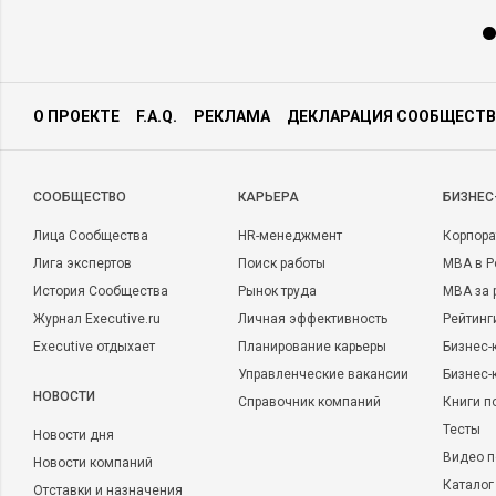
О ПРОЕКТЕ
F.A.Q.
РЕКЛАМА
ДЕКЛАРАЦИЯ СООБЩЕСТВ
CООБЩЕСТВО
КАРЬЕРА
БИЗНЕС
Лица Сообщества
HR-менеджмент
Корпора
Лига экспертов
Поиск работы
MBA в Р
История Сообщества
Рынок труда
MBA за 
Журнал Executive.ru
Личная эффективность
Рейтинг
Executive отдыхает
Планирование карьеры
Бизнес-
Управленческие вакансии
Бизнес-
НОВОСТИ
Справочник компаний
Книги п
Тесты
Новости дня
Видео п
Новости компаний
Каталог
Отставки и назначения