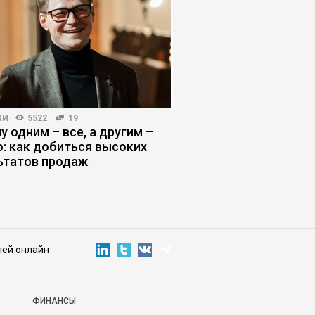
ЖИ
5522
19
ЛИЧНЫЕ ФИНАНСЫ
4011
у одним – все, а другим –
Тратить чтобы жить
о: как добиться высоких
против культа нако
ьтатов продаж
лей онлайн
ФИНАНСЫ