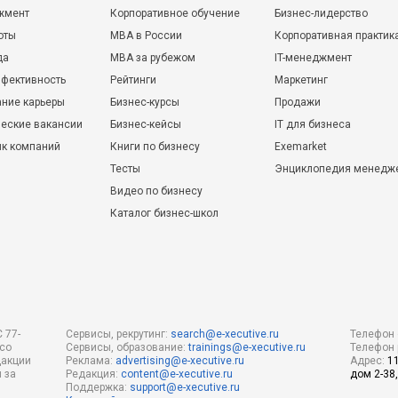
жмент
Корпоративное обучение
Бизнес-лидерство
оты
MBA в России
Корпоративная практик
да
MBA за рубежом
IT-менеджмент
фективность
Рейтинги
Маркетинг
ние карьеры
Бизнес-курсы
Продажи
еские вакансии
Бизнес-кейсы
IT для бизнеса
ик компаний
Книги по бизнесу
Exemarket
Тесты
Энциклопедия менедж
Видео по бизнесу
Каталог бизнес-школ
 77-
Сервисы, рекрутинг:
search@e-xecutive.ru
Телефон 
 со
Сервисы, образование:
trainings@e-xecutive.ru
Телефон 
дакции
Реклама:
advertising@e-xecutive.ru
Адрес:
1
 за
Редакция:
content@e-xecutive.ru
дом 2-38,
Поддержка:
support@e-xecutive.ru