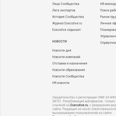
Лица Сообщества
HR-менед
Лига экспертов
Поиск раб
История Сообщества
Рынок тру
Журнал Executive.ru
Личная эф
Executive отдыхает
Планирова
Управленч
НОВОСТИ
Справочн
Новости дня
Новости компаний
Отставки и назначения
Новости образования
Новости Сообщества
HR-новости
Свидетельство о регистрации СМИ Эл NФС
38751. Републикация материалов - только
ссылкой на
Executive.ru
, с разрешения ре
сайта. Редакция не несет ответственности
высказывания пользователей на сайте.