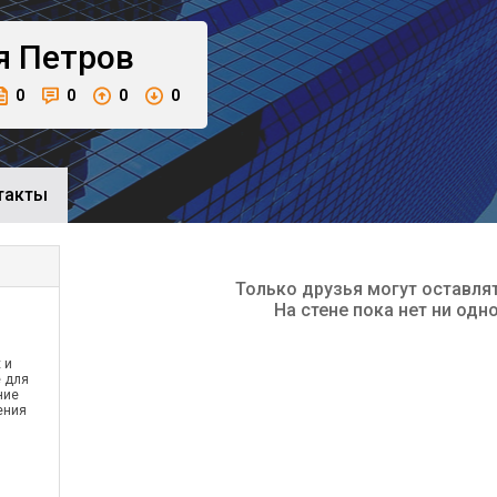
я
Петров
0
0
0
0
такты
Только друзья могут оставля
На стене пока нет ни одн
 и
е для
ние
ения