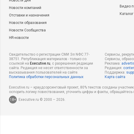
Новости дня
Видео п
Новости компаний
Каталог
Отставки и назначения
Новости образования
Новости Сообщества
HR-новости
Свидетельство о регистрации СМИ Эл NФС 77-
Сервисы, рекрут
38751. Републикация материалов - только со
Сервисы, образ
ссылкой на
Executive.ru
, с разрешения редакции
Реклама:
adverti
сайта. Редакция не несет ответственности за
Редакция:
conten
высказывания пользователей на сайте.
Поддержка:
supp
Политика обработки персональных данных
Карта сайта
Executive.ru – краудсорсинговый проект, 80% текстов созданы участни
оспорить логику повествования, уточнить цифры и факты, обращайтесь 
18+
Executive.ru © 2000 – 2026.