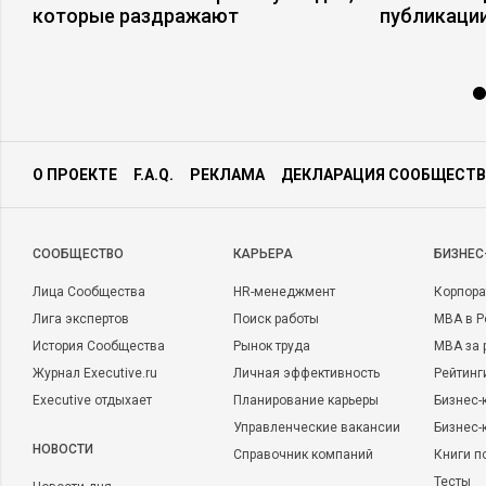
которые раздражают
публикаци
О ПРОЕКТЕ
F.A.Q.
РЕКЛАМА
ДЕКЛАРАЦИЯ СООБЩЕСТВ
CООБЩЕСТВО
КАРЬЕРА
БИЗНЕС
Лица Сообщества
HR-менеджмент
Корпора
Лига экспертов
Поиск работы
MBA в Р
История Сообщества
Рынок труда
MBA за 
Журнал Executive.ru
Личная эффективность
Рейтинг
Executive отдыхает
Планирование карьеры
Бизнес-
Управленческие вакансии
Бизнес-
НОВОСТИ
Справочник компаний
Книги п
Тесты