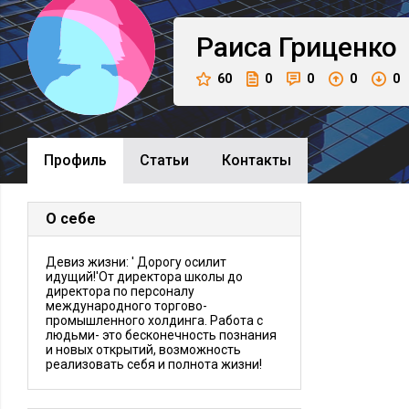
Раиса
Гриценко
60
0
0
0
0
Профиль
Cтатьи
Контакты
О себе
Девиз жизни: ' Дорогу осилит
идущий!'От директора школы до
директора по персоналу
международного торгово-
промышленного холдинга. Работа с
людьми- это бесконечность познания
и новых открытий, возможность
реализовать себя и полнота жизни!