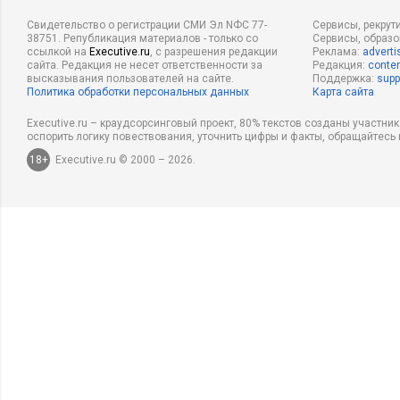
Свидетельство о регистрации СМИ Эл NФС 77-
Сервисы, рекрут
38751. Републикация материалов - только со
Сервисы, образ
ссылкой на
Executive.ru
, с разрешения редакции
Реклама:
adverti
сайта. Редакция не несет ответственности за
Редакция:
conten
высказывания пользователей на сайте.
Поддержка:
supp
Политика обработки персональных данных
Карта сайта
Executive.ru – краудсорсинговый проект, 80% текстов созданы участни
оспорить логику повествования, уточнить цифры и факты, обращайтесь 
18+
Executive.ru © 2000 – 2026.