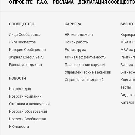
О ПРОЕКТЕ
F.A.Q.
РЕКЛАМА
ДЕКЛАРАЦИЯ СООБЩЕСТВ
CООБЩЕСТВО
КАРЬЕРА
БИЗНЕС
Лица Сообщества
HR-менеджмент
Корпора
Лига экспертов
Поиск работы
MBA в Р
История Сообщества
Рынок труда
MBA за 
Журнал Executive.ru
Личная эффективность
Рейтинг
Executive отдыхает
Планирование карьеры
Бизнес-
Управленческие вакансии
Бизнес-
НОВОСТИ
Справочник компаний
Книги п
Тесты
Новости дня
Видео п
Новости компаний
Каталог
Отставки и назначения
Новости образования
Новости Сообщества
HR-новости