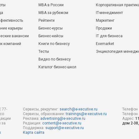
оты
MBA в России
Корпоративная практик
да
MBA за рубежом
IT-менеджмент
фективность
Рейтинги
Маркетинг
ние карьеры
Бизнес-курсы
Продажи
еские вакансии
Бизнес-кейсы
IT для бизнеса
ик компаний
Книги по бизнесу
Exemarket
Тесты
Энциклопедия менедж
Видео по бизнесу
Каталог бизнес-школ
 77-
Сервисы, рекрутинг:
search@e-xecutive.ru
Телефон 
 со
Сервисы, образование:
trainings@e-xecutive.ru
Телефон 
дакции
Реклама:
advertising@e-xecutive.ru
Адрес:
1
 за
Редакция:
content@e-xecutive.ru
дом 2-38,
Поддержка:
support@e-xecutive.ru
х
Карта сайта