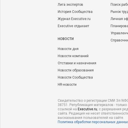
Лига экспертов
Поиск раб
История Сообщества
Рынок тру
Журнал Executive.ru
Личная эф
Executive отдыхает
Планирова
Управленч
НОВОСТИ
Справочн
Новости дня
Новости компаний
Отставки и назначения
Новости образования
Новости Сообщества
HR-новости
Свидетельство о регистрации СМИ Эл NФС
38751. Републикация материалов - только
ссылкой на
Executive.ru
, с разрешения ре
сайта. Редакция не несет ответственности
высказывания пользователей на сайте.
Политика обработки персональных данны