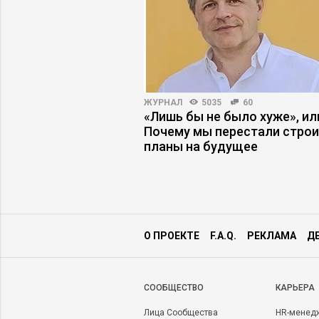
13173
33
ЖУРНАЛ
5035
60
икты с зумерами
«Лишь бы не было хуже», ил
екучке кадров
Почему мы перестали стро
планы на будущее
О ПРОЕКТЕ
F.A.Q.
РЕКЛАМА
Д
CООБЩЕСТВО
КАРЬЕРА
Лица Сообщества
HR-менед