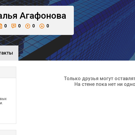
алья
Агафонова
0
0
0
0
такты
Только друзья могут оставля
На стене пока нет ни одн
овых
и.