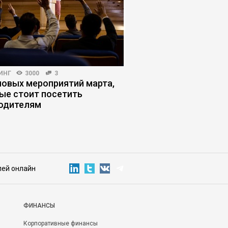
ИНГ
3000
3
МАРКЕТИНГ
3296
48
ловых мероприятий марта,
Почему бизнес разо
ые стоит посетить
в маркетологах
одителям
лей онлайн
ФИНАНСЫ
Корпоративные финансы