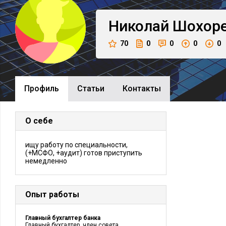
Николай
Шохор
70
0
0
0
0
Профиль
Cтатьи
Контакты
О себе
ищу работу по специальности,
(+МСФО, +аудит) готов приступить
немедленно
Опыт работы
Главный бухгалтер банка
Главный бухгалтер, член совета