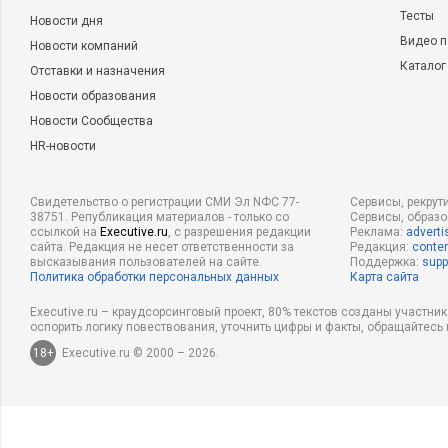
Тесты
Новости дня
Видео п
Новости компаний
Каталог
Отставки и назначения
Новости образования
Новости Сообщества
HR-новости
Свидетельство о регистрации СМИ Эл NФС 77-
Сервисы, рекрут
38751. Републикация материалов - только со
Сервисы, образ
ссылкой на
Executive.ru
, с разрешения редакции
Реклама:
adverti
сайта. Редакция не несет ответственности за
Редакция:
conten
высказывания пользователей на сайте.
Поддержка:
supp
Политика обработки персональных данных
Карта сайта
Executive.ru – краудсорсинговый проект, 80% текстов созданы участни
оспорить логику повествования, уточнить цифры и факты, обращайтесь 
18+
Executive.ru © 2000 – 2026.