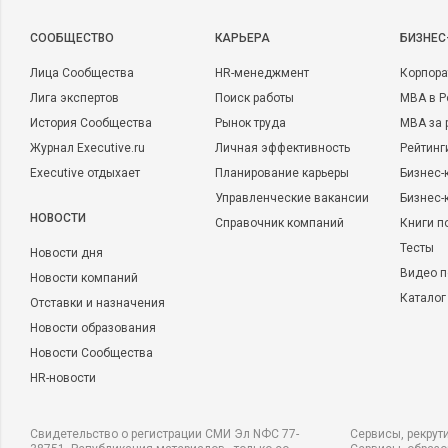
CООБЩЕСТВО
КАРЬЕРА
БИЗНЕС
Лица Сообщества
HR-менеджмент
Корпора
Лига экспертов
Поиск работы
MBA в Р
История Сообщества
Рынок труда
MBA за 
Журнал Executive.ru
Личная эффективность
Рейтинг
Executive отдыхает
Планирование карьеры
Бизнес-
Управленческие вакансии
Бизнес-
НОВОСТИ
Справочник компаний
Книги п
Тесты
Новости дня
Видео п
Новости компаний
Каталог
Отставки и назначения
Новости образования
Новости Сообщества
HR-новости
Свидетельство о регистрации СМИ Эл NФС 77-
Сервисы, рекрут