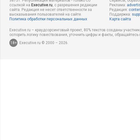
38751. Републикация материалов - только со
Сервисы, образ
ссылкой на
Executive.ru
, с разрешения редакции
Реклама:
adverti
сайта. Редакция не несет ответственности за
Редакция:
conten
высказывания пользователей на сайте.
Поддержка:
supp
Политика обработки персональных данных
Карта сайта
Executive.ru – краудсорсинговый проект, 80% текстов созданы участни
оспорить логику повествования, уточнить цифры и факты, обращайтесь 
18+
Executive.ru © 2000 – 2026.