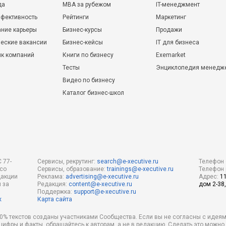
да
MBA за рубежом
IT-менеджмент
фективность
Рейтинги
Маркетинг
ние карьеры
Бизнес-курсы
Продажи
еские вакансии
Бизнес-кейсы
IT для бизнеса
ик компаний
Книги по бизнесу
Exemarket
Тесты
Энциклопедия менедж
Видео по бизнесу
Каталог бизнес-школ
 77-
Сервисы, рекрутинг:
search@e-xecutive.ru
Телефон 
 со
Сервисы, образование:
trainings@e-xecutive.ru
Телефон 
дакции
Реклама:
advertising@e-xecutive.ru
Адрес:
1
 за
Редакция:
content@e-xecutive.ru
дом 2-38,
Поддержка:
support@e-xecutive.ru
х
Карта сайта
 80% текстов созданы участниками Сообщества. Если вы не согласны с идеям
 цифры и факты, обращайтесь к авторам, а не в редакцию. Сделать это можн