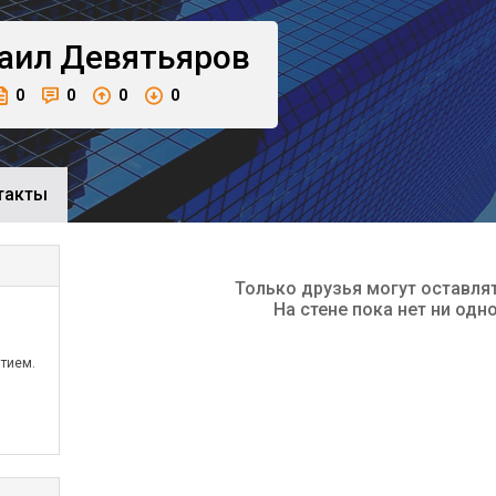
аил
Девятьяров
0
0
0
0
такты
Только друзья могут оставля
На стене пока нет ни одн
тием.