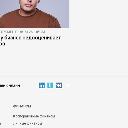
ЕДЖМЕНТ
5126
34
КОРПОРАТИВНАЯ ПРАКТИКА
у бизнес недооценивает
Почему внедрение И
ов
оправдывает ожидан
управленческих оши
лей онлайн
ФИНАНСЫ
Корпоративные финансы
а
Личные финансы