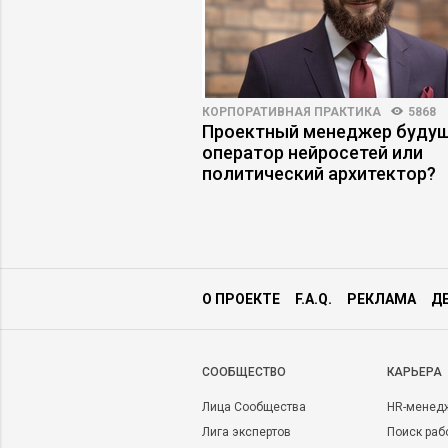
ОБУЧЕНИЕ
3010
92
КОРПОРАТИВНАЯ ПРАКТИКА
5868
ков: как обучать
Проектный менеджер будущ
 когда условия
оператор нейросетей или
оянно меняются
политический архитектор?
О ПРОЕКТЕ
F.A.Q.
РЕКЛАМА
Д
CООБЩЕСТВО
КАРЬЕРА
Лица Сообщества
HR-менед
Лига экспертов
Поиск раб