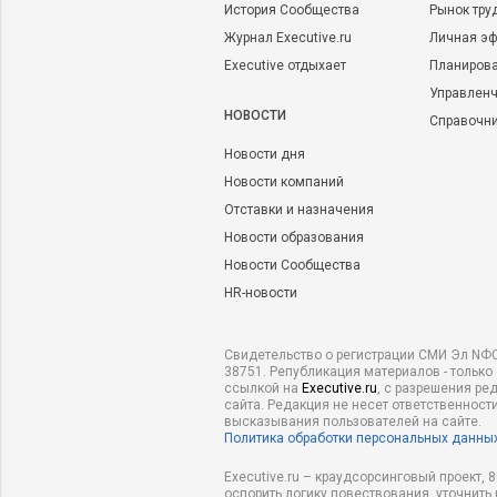
История Сообщества
Рынок тру
Журнал Executive.ru
Личная эф
Executive отдыхает
Планирова
Управленч
НОВОСТИ
Справочн
Новости дня
Новости компаний
Отставки и назначения
Новости образования
Новости Сообщества
HR-новости
Свидетельство о регистрации СМИ Эл NФС
38751. Републикация материалов - только
ссылкой на
Executive.ru
, с разрешения ре
сайта. Редакция не несет ответственности
высказывания пользователей на сайте.
Политика обработки персональных данны
Executive.ru – краудсорсинговый проект,
оспорить логику повествования, уточнить