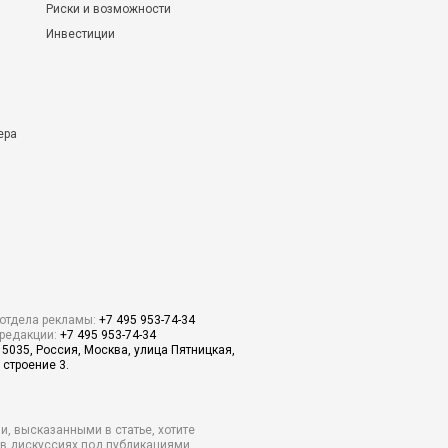
Риски и возможности
Инвестиции
ера
отдела рекламы:
+7 495 953-74-34
редакции:
+7 495 953-74-34
15035, Россия, Москва, улица Пятницкая,
 строение 3.
и, высказанными в статье, хотите
о в дискуссиях под публикациями.