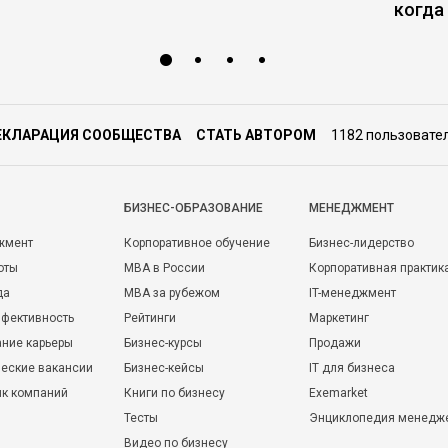
когда
ЕКЛАРАЦИЯ СООБЩЕСТВА
СТАТЬ АВТОРОМ
1182 пользовате
БИЗНЕС-ОБРАЗОВАНИЕ
МЕНЕДЖМЕНТ
жмент
Корпоративное обучение
Бизнес-лидерство
оты
MBA в России
Корпоративная практик
да
MBA за рубежом
IT-менеджмент
фективность
Рейтинги
Маркетинг
ние карьеры
Бизнес-курсы
Продажи
еские вакансии
Бизнес-кейсы
IT для бизнеса
ик компаний
Книги по бизнесу
Exemarket
Тесты
Энциклопедия менедж
Видео по бизнесу