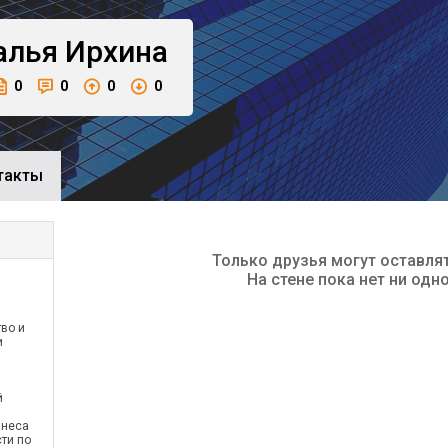
алья
Ирхина
0
0
0
0
такты
Только друзья могут оставля
На стене пока нет ни одн
во и
и
й
знеса
ти по