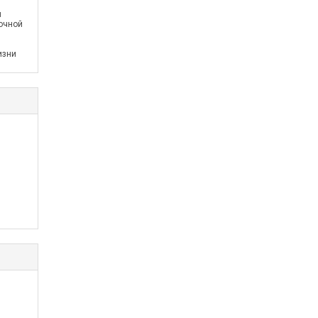
и
очной
изни