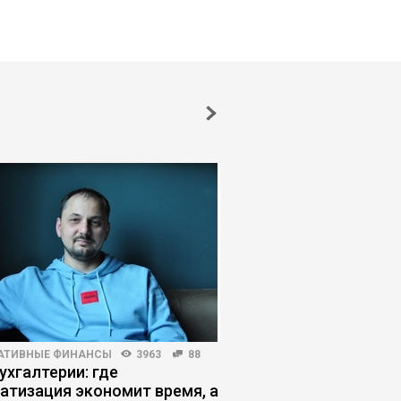
АТИВНЫЕ ФИНАНСЫ
3963
88
ЛИЧНАЯ ЭФФЕКТИВНОСТЬ
ухгалтерии: где
«Я не тяну»: как син
атизация экономит время, а
самозванца мешает 