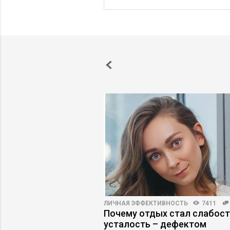
НОСТИ
4118
122
ЛИЧНАЯ ЭФФЕКТИВНОСТЬ
7411
аутсорсинг, или Как
Почему отдых стал слабост
правленческая
усталость – дефектом