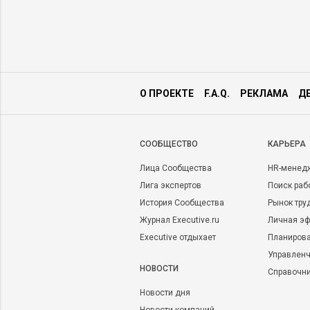
О ПРОЕКТЕ
F.A.Q.
РЕКЛАМА
Д
CООБЩЕСТВО
КАРЬЕРА
Лица Сообщества
HR-менед
Лига экспертов
Поиск раб
История Сообщества
Рынок тру
Журнал Executive.ru
Личная эф
Executive отдыхает
Планирова
Управленч
НОВОСТИ
Справочн
Новости дня