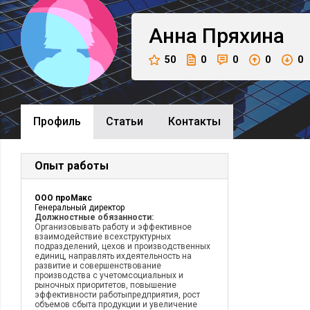
Анна
Пряхина
50
0
0
0
0
Профиль
Cтатьи
Контакты
Опыт работы
ООО проМакс
Генеральный директор
Должностные обязанности:
Организовывать работу и эффективное
взаимодействие всехструктурных
подразделений, цехов и производственных
единиц, направлять ихдеятельность на
развитие и совершенствование
производства с учетомсоциальных и
рыночных приоритетов, повышение
эффективности работыпредприятия, рост
объемов сбыта продукции и увеличение