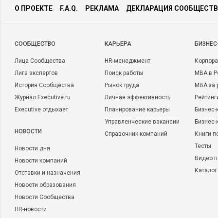
О ПРОЕКТЕ
F.A.Q.
РЕКЛАМА
ДЕКЛАРАЦИЯ СООБЩЕСТВ
CООБЩЕСТВО
КАРЬЕРА
БИЗНЕС
Лица Сообщества
HR-менеджмент
Корпора
Лига экспертов
Поиск работы
MBA в Р
История Сообщества
Рынок труда
MBA за 
Журнал Executive.ru
Личная эффективность
Рейтинг
Executive отдыхает
Планирование карьеры
Бизнес-
Управленческие вакансии
Бизнес-
НОВОСТИ
Справочник компаний
Книги п
Тесты
Новости дня
Видео п
Новости компаний
Каталог
Отставки и назначения
Новости образования
Новости Сообщества
HR-новости