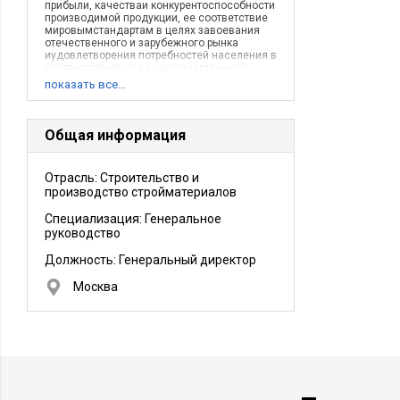
прибыли, качестваи конкурентоспособности
производимой продукции, ее соответствие
мировымстандартам в целях завоевания
отечественного и зарубежного рынка
иудовлетворения потребностей населения в
соответствующих видахотечественной
продукции.
показать все…
Описание деятельности компании:
Основное направление нашей деятельности
- строительство загородных домов и
коттеджей, домов, мини гостиниц, бизнес
Общая информация
центров и многих других зданий. Нашим
клиентам мы рекомендуем самую
прогрессивную технологию малоэтажного
Отрасль: Строительство и
строительства: «литье бетона в несъёмную
производство стройматериалов
опалубку». Так же наша компания выполнит
Ваш заказ по любой другой технологии
строительства. Наши основные
Специализация: Генеральное
конкурентные преимущества:Наша
руководство
компания строит дома круглогодично и не
дольше трех месяцев.
Должность:
Генеральный директор
Москва