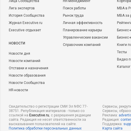
Лица Сообщества
HR-менеджмент
Корпора
Лига экспертов
Поиск работы
MBA в Р
История Сообщества
Рынок труда
MBA за 
Журнал Executive.ru
Личная эффективность
Рейтинг
Executive отдыхает
Планирование карьеры
Бизнес-
Управленческие вакансии
Бизнес-
НОВОСТИ
Справочник компаний
Книги п
Тесты
Новости дня
Видео п
Новости компаний
Каталог
Отставки и назначения
Новости образования
Новости Сообщества
HR-новости
Свидетельство о регистрации СМИ Эл NФС 77-
Сервисы, рекрут
38751. Републикация материалов - только со
Сервисы, образ
ссылкой на
Executive.ru
, с разрешения редакции
Реклама:
adverti
сайта. Редакция не несет ответственности за
Редакция:
conten
высказывания пользователей на сайте.
Поддержка:
supp
Политика обработки персональных данных
Карта сайта