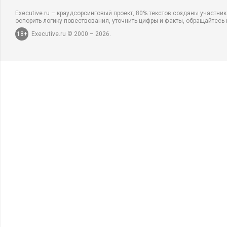
Executive.ru – краудсорсинговый проект, 80% текстов созданы участни
оспорить логику повествования, уточнить цифры и факты, обращайтесь 
18+
Executive.ru © 2000 – 2026.