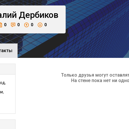
алий
Дербиков
0
0
0
0
такты
Только друзья могут оставля
На стене пока нет ни одн
од,
и,