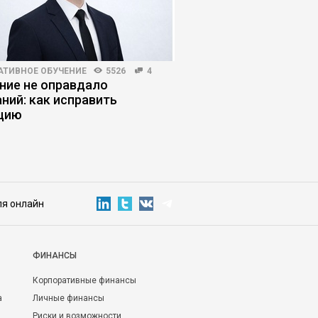
АТИВНОЕ ОБУЧЕНИЕ
5526
4
ЖУРНАЛ
5035
60
ние не оправдало
«Лишь бы не было ху
ний: как исправить
Почему мы перестал
цию
планы на будущее
ля онлайн
ФИНАНСЫ
Корпоративные финансы
а
Личные финансы
Риски и возможности