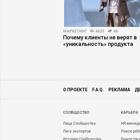
6441
34
МАРКЕТИНГ
4625
46
аботу на «рынке
Почему клиенты не верят в
я»
«уникальность» продукта
О ПРОЕКТЕ
F.A.Q.
РЕКЛАМА
Д
CООБЩЕСТВО
КАРЬЕРА
Лица Сообщества
HR-менед
Лига экспертов
Поиск раб
История Сообщества
Рынок тру