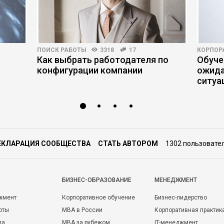
ПОИСК РАБОТЫ
3318
17
КОРПОР
Как выбрать работодателя по
Обуче
конфигурации компании
ожида
ситуа
ЕКЛАРАЦИЯ СООБЩЕСТВА
СТАТЬ АВТОРОМ
1302 пользовате
БИЗНЕС-ОБРАЗОВАНИЕ
МЕНЕДЖМЕНТ
жмент
Корпоративное обучение
Бизнес-лидерство
оты
MBA в России
Корпоративная практик
да
MBA за рубежом
IT-менеджмент