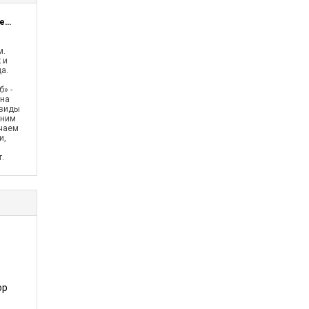
Агентство переводов Серебряный Герб
м.
 и
а.
» -
 на
 виды
еним
ичаем
и,
.
ор