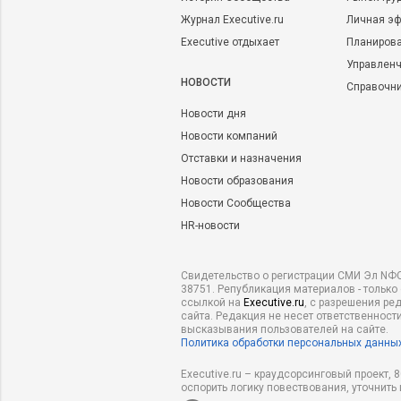
Журнал Executive.ru
Личная эф
Executive отдыхает
Планирова
Управленч
НОВОСТИ
Справочн
Новости дня
Новости компаний
Отставки и назначения
Новости образования
Новости Сообщества
HR-новости
Свидетельство о регистрации СМИ Эл NФС
38751. Републикация материалов - только
ссылкой на
Executive.ru
, с разрешения ре
сайта. Редакция не несет ответственности
высказывания пользователей на сайте.
Политика обработки персональных данны
Executive.ru – краудсорсинговый проект,
оспорить логику повествования, уточнить