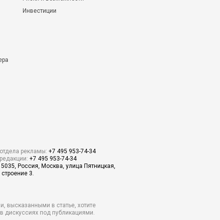
Инвестиции
ера
отдела рекламы:
+7 495 953-74-34
редакции:
+7 495 953-74-34
15035, Россия, Москва, улица Пятницкая,
 строение 3.
и, высказанными в статье, хотите
о в дискуссиях под публикациями.