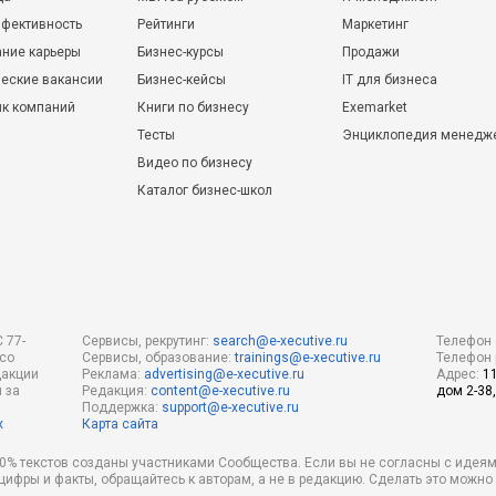
фективность
Рейтинги
Маркетинг
ние карьеры
Бизнес-курсы
Продажи
еские вакансии
Бизнес-кейсы
IT для бизнеса
ик компаний
Книги по бизнесу
Exemarket
Тесты
Энциклопедия менедж
Видео по бизнесу
Каталог бизнес-школ
 77-
Сервисы, рекрутинг:
search@e-xecutive.ru
Телефон 
 со
Сервисы, образование:
trainings@e-xecutive.ru
Телефон 
дакции
Реклама:
advertising@e-xecutive.ru
Адрес:
1
 за
Редакция:
content@e-xecutive.ru
дом 2-38,
Поддержка:
support@e-xecutive.ru
х
Карта сайта
 80% текстов созданы участниками Сообщества. Если вы не согласны с идеям
 цифры и факты, обращайтесь к авторам, а не в редакцию. Сделать это можн